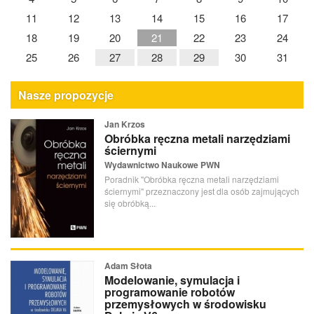
11
12
13
14
15
16
17
18
19
20
21
22
23
24
25
26
27
28
29
30
31
Nasze propozycje
Jan Krzos
Obróbka ręczna metali narzędziami
ściernymi
Wydawnictwo Naukowe PWN
Poradnik "Obróbka ręczna metali narzędziami
ściernymi" przeznaczony jest dla osób zajmujących
się obróbką...
Adam Słota
Modelowanie, symulacja i
programowanie robotów
przemysłowych w środowisku