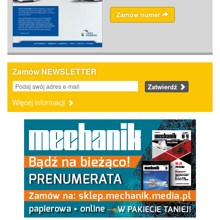
Zamów numer
Zamów NEWSLETTER
Zatwierdź
Więcej informacji