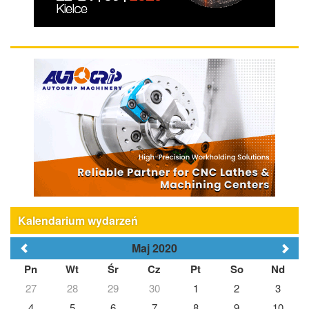
Kalendarium wydarzeń
Maj 2020
Pn
Wt
Śr
Cz
Pt
So
Nd
27
28
29
30
1
2
3
4
5
6
7
8
9
10