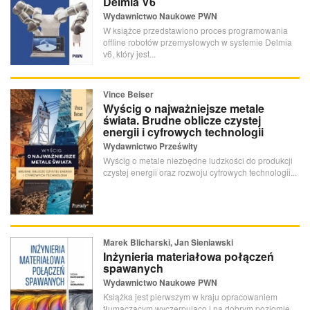
Delmia V6
Wydawnictwo Naukowe PWN
W książce przedstawiono proces programowania
offline robotów przemysłowych w systemie Delmia
v6, który jest...
Vince Beiser
Wyścig o najważniejsze metale
świata. Brudne oblicze czystej
energii i cyfrowych technologii
Wydawnictwo Prześwity
Wyścig o metale niezbędne ludzkości do produkcji
czystej energii oraz rozwoju cyfrowych technologii...
Marek Blicharski, Jan Sieniawski
Inżynieria materiałowa połączeń
spawanych
Wydawnictwo Naukowe PWN
Książka jest pierwszym w kraju opracowaniem
tłumaczącym wyczerpująco i na dobrym poziomie