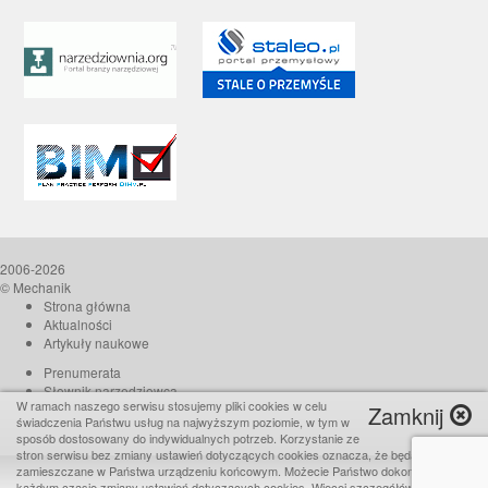
2006-2026
© Mechanik
Strona główna
Aktualności
Artykuły naukowe
Prenumerata
Słownik narzędziowca
W ramach naszego serwisu stosujemy pliki cookies w celu
Zamknij
O czasopiśmie
świadczenia Państwu usług na najwyższym poziomie, w tym w
Reklama
sposób dostosowany do indywidualnych potrzeb. Korzystanie ze
stron serwisu bez zmiany ustawień dotyczących cookies oznacza, że będą one
Kontakt
zamieszczane w Państwa urządzeniu końcowym. Możecie Państwo dokonać w
Realizacja:
TiO interactive
każdym czasie zmiany ustawień dotyczących cookies. Więcej szczegółów w naszej