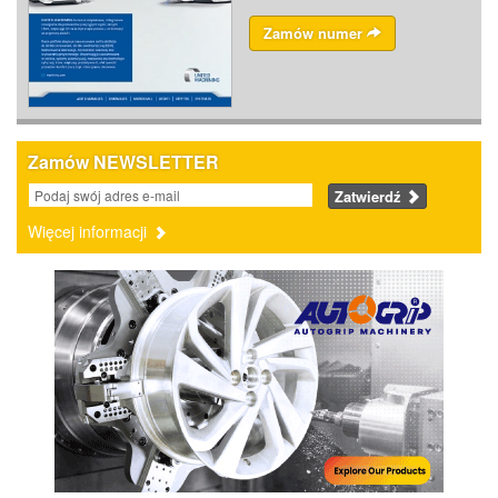
Zamów numer
Zamów NEWSLETTER
Zatwierdź
Więcej informacji