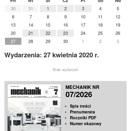
Pn
Wt
Śr
Cz
Pt
So
Nd
30
31
1
2
3
4
5
6
7
8
9
10
11
12
13
14
15
16
17
18
19
20
21
22
23
24
25
26
27
28
29
30
1
2
3
Wydarzenia: 27 kwietnia 2020 r.
Brak wydarzeń
MECHANIK NR
07/2026
Spis treści
Prenumerata
Roczniki PDF
Numer okazowy