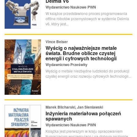
Delmia V6
Wydawnictwo Naukowe PWN
W książce przedstawiono proces programowania
offline robotów przemysłowych w systemie Delmia
v6, który jest...
Vince Beiser
Wyścig o najważniejsze metale
świata. Brudne oblicze czystej
energii i cyfrowych technologii
Wydawnictwo Prześwity
Wyścig o metale niezbędne ludzkości do produkcji
czystej energii oraz rozwoju cyfrowych technologii...
Marek Blicharski, Jan Sieniawski
Inżynieria materiałowa połączeń
spawanych
Wydawnictwo Naukowe PWN
Książka jest pierwszym w kraju opracowaniem
tłumaczącym wyczerpująco i na dobrym poziomie