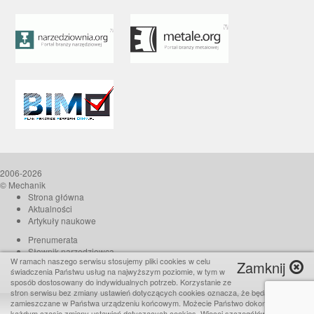
2006-2026
© Mechanik
Strona główna
Aktualności
Artykuły naukowe
Prenumerata
Słownik narzędziowca
W ramach naszego serwisu stosujemy pliki cookies w celu
Zamknij
O czasopiśmie
świadczenia Państwu usług na najwyższym poziomie, w tym w
Reklama
sposób dostosowany do indywidualnych potrzeb. Korzystanie ze
stron serwisu bez zmiany ustawień dotyczących cookies oznacza, że będą one
Kontakt
zamieszczane w Państwa urządzeniu końcowym. Możecie Państwo dokonać w
Realizacja:
TiO interactive
każdym czasie zmiany ustawień dotyczących cookies. Więcej szczegółów w naszej