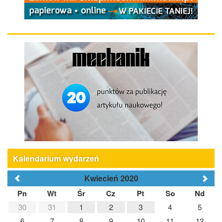
Kalendarium wydarzeń
Kwiecień 2020
Pn
Wt
Śr
Cz
Pt
So
Nd
30
31
1
2
3
4
5
6
7
8
9
10
11
12