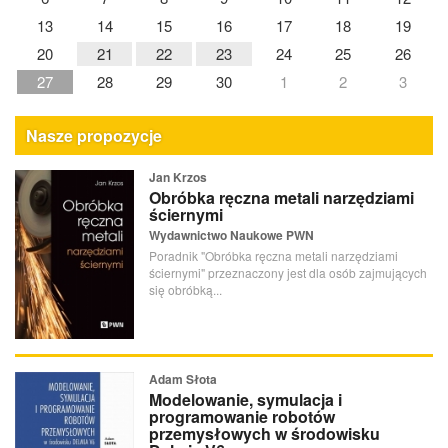
13
14
15
16
17
18
19
20
21
22
23
24
25
26
27
28
29
30
1
2
3
Nasze propozycje
Jan Krzos
Obróbka ręczna metali narzędziami
ściernymi
Wydawnictwo Naukowe PWN
Poradnik "Obróbka ręczna metali narzędziami
ściernymi" przeznaczony jest dla osób zajmujących
się obróbką...
Adam Słota
Modelowanie, symulacja i
programowanie robotów
przemysłowych w środowisku