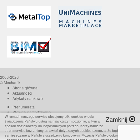
2006-2026
© Mechanik
Strona główna
Aktualności
Artykuły naukowe
Prenumerata
Słownik narzędziowca
W ramach naszego serwisu stosujemy pliki cookies w celu
Zamknij
O czasopiśmie
świadczenia Państwu usług na najwyższym poziomie, w tym w
Reklama
sposób dostosowany do indywidualnych potrzeb. Korzystanie ze
stron serwisu bez zmiany ustawień dotyczących cookies oznacza, że będą one
Kontakt
zamieszczane w Państwa urządzeniu końcowym. Możecie Państwo dokonać w
Realizacja:
TiO interactive
każdym czasie zmiany ustawień dotyczących cookies. Więcej szczegółów w naszej