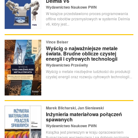
Delmia V6
Wydawnictwo Naukowe PWN
W książce przedstawiono proces programowania
offline robotów przemysłowych w systemie Delmia
v6, który jest...
Vince Beiser
Wyścig o najważniejsze metale
świata. Brudne oblicze czystej
energii i cyfrowych technologii
Wydawnictwo Prześwity
Wyścig o metale niezbędne ludzkości do produkcji
czystej energii oraz rozwoju cyfrowych technologii...
Marek Blicharski, Jan Sieniawski
Inżynieria materiałowa połączeń
spawanych
Wydawnictwo Naukowe PWN
Książka jest pierwszym w kraju opracowaniem
tłumaczącym wyczerpująco i na dobrym poziomie