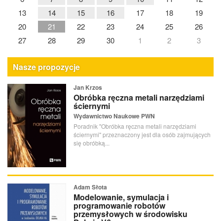
13
14
15
16
17
18
19
20
21
22
23
24
25
26
27
28
29
30
1
2
3
Nasze propozycje
Jan Krzos
Obróbka ręczna metali narzędziami
ściernymi
Wydawnictwo Naukowe PWN
Poradnik "Obróbka ręczna metali narzędziami
ściernymi" przeznaczony jest dla osób zajmujących
się obróbką...
Adam Słota
Modelowanie, symulacja i
programowanie robotów
przemysłowych w środowisku