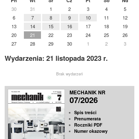
Pn
Wt
Śr
Cz
Pt
So
Nd
30
31
1
2
3
4
5
6
7
8
9
10
11
12
13
14
15
16
17
18
19
20
21
22
23
24
25
26
27
28
29
30
1
2
3
Wydarzenia: 21 listopada 2023 r.
Brak wydarzeń
MECHANIK NR
07/2026
Spis treści
Prenumerata
Roczniki PDF
Numer okazowy