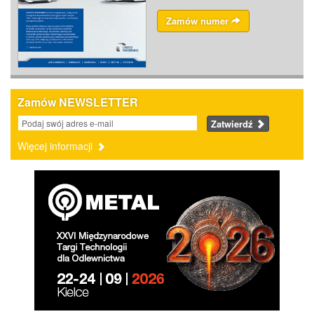
Zamów numer
Zamów NEWSLETTER
Zatwierdź
Więcej informacji