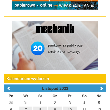
Kalendarium wydarzeń
Listopad 2023
Pn
Wt
Śr
Cz
Pt
So
Nd
30
31
1
2
3
4
5
6
7
8
9
10
11
12