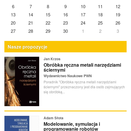
6
7
8
9
10
11
12
13
14
15
16
17
18
19
20
21
22
23
24
25
26
27
28
29
30
1
2
3
Nasze propozycje
Jan Krzos
Obróbka ręczna metali narzędziami
ściernymi
Wydawnictwo Naukowe PWN
Poradnik "Obróbka ręczna metali narzędziami
ściernymi" przeznaczony jest dla osób zajmujących
się obróbką...
Adam Słota
Modelowanie, symulacja i
programowanie robotów