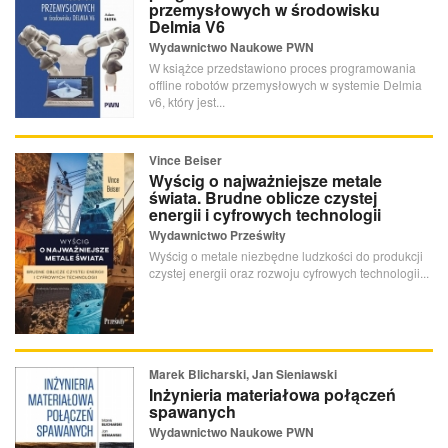
przemysłowych w środowisku
Delmia V6
Wydawnictwo Naukowe PWN
W książce przedstawiono proces programowania
offline robotów przemysłowych w systemie Delmia
v6, który jest...
Vince Beiser
Wyścig o najważniejsze metale
świata. Brudne oblicze czystej
energii i cyfrowych technologii
Wydawnictwo Prześwity
Wyścig o metale niezbędne ludzkości do produkcji
czystej energii oraz rozwoju cyfrowych technologii...
Marek Blicharski, Jan Sieniawski
Inżynieria materiałowa połączeń
spawanych
Wydawnictwo Naukowe PWN