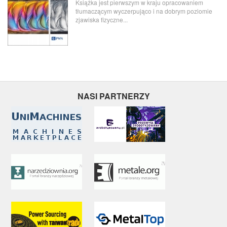
Książka jest pierwszym w kraju opracowaniem
tłumaczącym wyczerpująco i na dobrym poziomie
zjawiska fizyczne...
NASI PARTNERZY