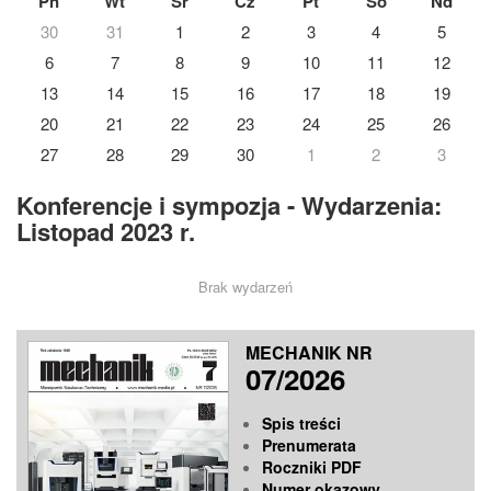
Pn
Wt
Śr
Cz
Pt
So
Nd
30
31
1
2
3
4
5
6
7
8
9
10
11
12
13
14
15
16
17
18
19
20
21
22
23
24
25
26
27
28
29
30
1
2
3
Konferencje i sympozja - Wydarzenia:
Listopad 2023 r.
Brak wydarzeń
MECHANIK NR
07/2026
Spis treści
Prenumerata
Roczniki PDF
Numer okazowy