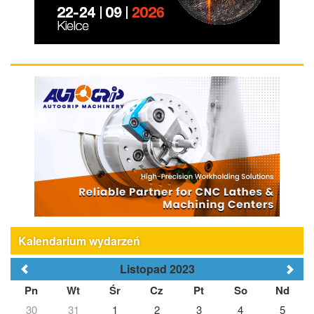
Kalendarium wydarzeń
Listopad 2023
Pn
Wt
Śr
Cz
Pt
So
Nd
30
31
1
2
3
4
5