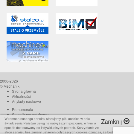
2006-2026
© Mechanik
Strona główna
Aktualności
Artykuły naukowe
Prenumerata
Słownik narzędziowca
W ramach naszego serwisu stosujemy pliki cookies w celu
Zamknij
O czasopiśmie
świadczenia Państwu usług na najwyższym poziomie, w tym w
Reklama
sposób dostosowany do indywidualnych potrzeb. Korzystanie ze
stron serwisu bez zmiany ustawień dotyczących cookies oznacza, że będą one
Kontakt