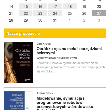
14
15
16
17
18
19
20
21
22
23
24
25
26
27
28
29
30
31
1
2
3
Nasze propozycje
Jan Krzos
Obróbka ręczna metali narzędziami
ściernymi
Wydawnictwo Naukowe PWN
Poradnik "Obróbka ręczna metali narzędziami
ściernymi" przeznaczony jest dla osób zajmujących
się obróbką...
Adam Słota
Modelowanie, symulacja i
programowanie robotów
przemysłowych w środowisku