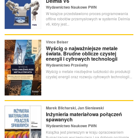
Delmia V6
Wydawnictwo Naukowe PWN
W książce przedstawiono proces programowania
offline robotów przemysłowych w systemie Delmia
v6, który jest...
Vince Beiser
Wyścig o najważniejsze metale
świata. Brudne oblicze czystej
energii i cyfrowych technologii
Wydawnictwo Prześwity
Wyścig o metale niezbędne ludzkości do produkcji
czystej energii oraz rozwoju cyfrowych technologii...
Marek Blicharski, Jan Sieniawski
Inżynieria materiałowa połączeń
spawanych
Wydawnictwo Naukowe PWN
Książka jest pierwszym w kraju opracowaniem
tłumaczącym wyczerpująco i na dobrym poziomie