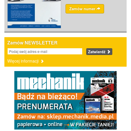
Zamów numer
Zamów NEWSLETTER
Zatwierdź
Więcej informacji