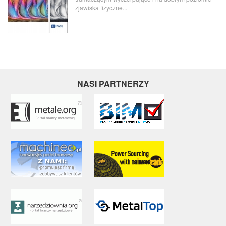
zjawiska fizyczne...
NASI PARTNERZY