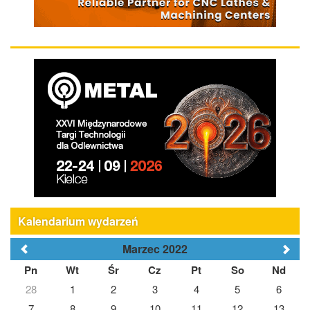
Kalendarium wydarzeń
Marzec 2022
Pn
Wt
Śr
Cz
Pt
So
Nd
28
1
2
3
4
5
6
7
8
9
10
11
12
13