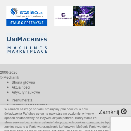
2006-2026
© Mechanik
Strona główna
Aktualności
Artykuły naukowe
Prenumerata
Słownik narzędziowca
W ramach naszego serwisu stosujemy pliki cookies w celu
Zamknij
O czasopiśmie
świadczenia Państwu usług na najwyższym poziomie, w tym w
Reklama
sposób dostosowany do indywidualnych potrzeb. Korzystanie ze
stron serwisu bez zmiany ustawień dotyczących cookies oznacza, że będą one
Kontakt
zamieszczane w Państwa urządzeniu końcowym. Możecie Państwo dokonać w
Realizacja:
TiO interactive
każdym czasie zmiany ustawień dotyczących cookies. Więcej szczegółów w naszej