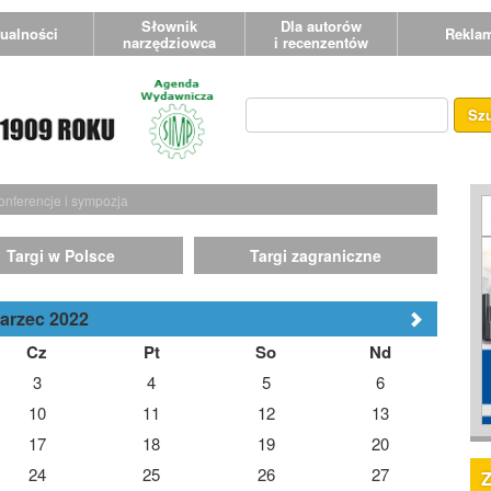
Słownik
Dla autorów
ualności
Rekla
narzędziowca
i recenzentów
Sz
onferencje i sympozja
Targi w Polsce
Targi zagraniczne
arzec 2022
Cz
Pt
So
Nd
3
4
5
6
10
11
12
13
17
18
19
20
24
25
26
27