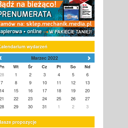
Kalendarium wydarzeń
Marzec 2022
Pn
Wt
Śr
Cz
Pt
So
Nd
28
1
2
3
4
5
6
7
8
9
10
11
12
13
14
15
16
17
18
19
20
21
22
23
24
25
26
27
28
29
30
31
1
2
3
Nasze propozycje