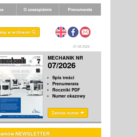
ma
O czasopiśmie
Prenumerata
ukaj w archiwum
07.08.2026
MECHANIK NR
07/2026
Spis treści
Prenumerata
Roczniki PDF
Numer okazowy
Zamów numer
Zamów NEWSLETTER