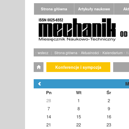
Strona główna
Artykuły naukowe
Akt
‹
›
›
›
wstecz
|
Strona główna
Aktualności
Kalendarium
K
Konferencje i sympozja
M
Pn
Wt
Śr
28
1
2
7
8
9
14
15
16
21
22
23