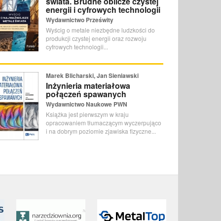
świata. Brudne oblicze czystej
energii i cyfrowych technologii
Wydawnictwo Prześwity
Wyścig o metale niezbędne ludzkości do
produkcji czystej energii oraz rozwoju
cyfrowych technologii...
Marek Blicharski, Jan Sieniawski
Inżynieria materiałowa
połączeń spawanych
Wydawnictwo Naukowe PWN
Książka jest pierwszym w kraju
opracowaniem tłumaczącym wyczerpująco
i na dobrym poziomie zjawiska fizyczne...