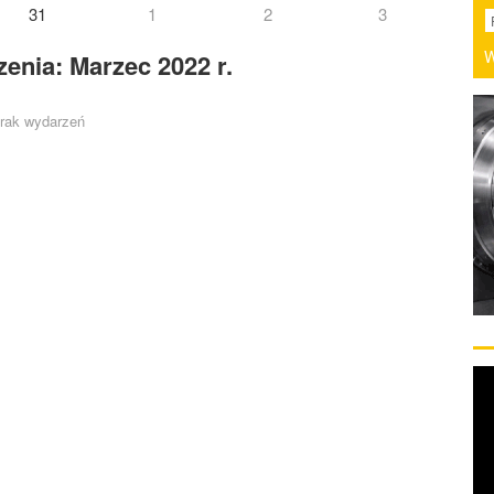
31
1
2
3
W
enia: Marzec 2022 r.
rak wydarzeń