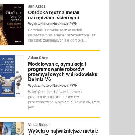
Jan Krzos
Obróbka ręczna metali
narzędziami ściernymi
Wydawnictwo Naukowe PWN
Poradnik "Obróbka ręczna metali
narzędziami ściernymi" przeznaczony jest
dla osób zajmujących się obróbką...
Adam Słota
Modelowanie, symulacja i
programowanie robotów
przemysłowych w środowisku
Delmia V6
Wydawnictwo Naukowe PWN
W książce przedstawiono proces
programowania offline robotów
przemysłowych w systemie Delmia v6, który
jest...
Vince Beiser
Wyścig o najważniejsze metale