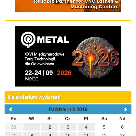
Kalendarium wydarzeń
Październik 2019
Pn
Wt
Śr
Cz
Pt
So
Nd
30
1
2
3
4
5
6
7
8
9
10
11
12
13