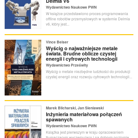
Delmia V6
Wydawnictwo Naukowe PWN
W książce przedstawiono proces programowania
offline robotów przemysłowych w systemie Delmia
v6, który jest...
Vince Beiser
Wyścig o najważniejsze metale
świata. Brudne oblicze czystej
energii i cyfrowych technologii
Wydawnictwo Prześwity
Wyścig o metale niezbędne ludzkości do produkcji
czystej energii oraz rozwoju cyfrowych technologii...
Marek Blicharski, Jan Sieniawski
Inżynieria materiałowa połączeń
spawanych
Wydawnictwo Naukowe PWN
Książka jest pierwszym w kraju opracowaniem
tłumaczącym wyczerpująco i na dobrym poziomie