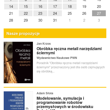
14
15
16
17
18
19
20
21
22
23
24
25
26
27
28
29
30
31
1
2
3
Nasze propozycje
Jan Krzos
Obróbka ręczna metali narzędziami
ściernymi
Wydawnictwo Naukowe PWN
Poradnik "Obróbka ręczna metali narzędziami
ściernymi" przeznaczony jest dla osób zajmujących
się obróbką...
Adam Słota
Modelowanie, symulacja i
programowanie robotów
przemysłowych w środowisku