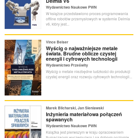
Delmia V6
Wydawnictwo Naukowe PWN
W książce przedstawiono proces programowania
offline robotów przemysłowych w systemie Delmia
v6, który jest...
Vince Beiser
Wyścig o najważniejsze metale
świata. Brudne oblicze czystej
energii i cyfrowych technologii
Wydawnictwo Prześwity
Wyścig o metale niezbędne ludzkości do produkcji
czystej energii oraz rozwoju cyfrowych technologii...
Marek Blicharski, Jan Sieniawski
Inżynieria materiałowa połączeń
spawanych
Wydawnictwo Naukowe PWN
Książka jest pierwszym w kraju opracowaniem
tłumaczącym wyczerpująco i na dobrym poziomie