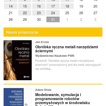
14
15
16
17
18
19
20
21
22
23
24
25
26
27
28
29
30
31
1
2
3
Nasze propozycje
Jan Krzos
Obróbka ręczna metali narzędziami
ściernymi
Wydawnictwo Naukowe PWN
Poradnik "Obróbka ręczna metali narzędziami
ściernymi" przeznaczony jest dla osób zajmujących
się obróbką...
Adam Słota
Modelowanie, symulacja i
programowanie robotów
przemysłowych w środowisku