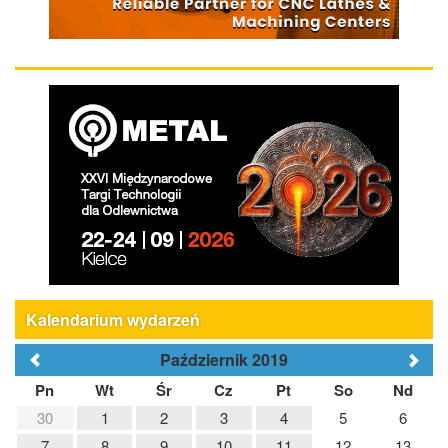
Kalendarium wydarzeń
Październik 2019
Pn
Wt
Śr
Cz
Pt
So
Nd
30
1
2
3
4
5
6
7
8
9
10
11
12
13