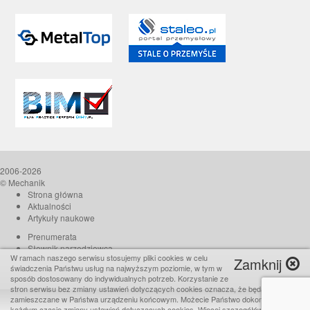
2006-2026
© Mechanik
Strona główna
Aktualności
Artykuły naukowe
Prenumerata
Słownik narzędziowca
W ramach naszego serwisu stosujemy pliki cookies w celu
Zamknij
O czasopiśmie
świadczenia Państwu usług na najwyższym poziomie, w tym w
Reklama
sposób dostosowany do indywidualnych potrzeb. Korzystanie ze
stron serwisu bez zmiany ustawień dotyczących cookies oznacza, że będą one
Kontakt
zamieszczane w Państwa urządzeniu końcowym. Możecie Państwo dokonać w
Realizacja:
TiO interactive
każdym czasie zmiany ustawień dotyczących cookies. Więcej szczegółów w naszej