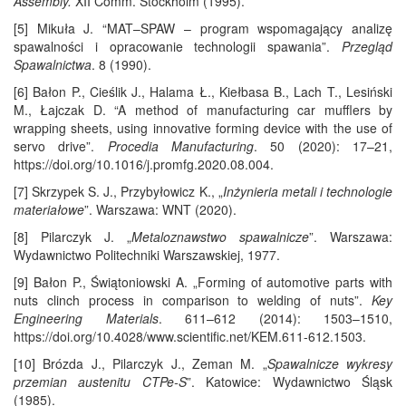
Assembly.
XII Comm. Stockholm (1995).
[5] Mikuła J. “MAT–SPAW – program wspomagający analizę
spawalności i opracowanie technologii spawania”.
Przegląd
Spawalnictwa
. 8 (1990).
[6] Bałon P., Cieślik J., Halama Ł., Kiełbasa B., Lach T., Lesiński
M., Łajczak D. “A method of manufacturing car mufflers by
wrapping sheets, using innovative forming device with the use of
servo drive”.
Procedia Manufacturing
. 50 (2020): 17–21,
https://doi.org/10.1016/j.promfg.2020.08.004.
[7] Skrzypek S. J., Przybyłowicz K., „
Inżynieria metali i technologie
materiałowe
”. Warszawa: WNT (2020).
[8] Pilarczyk J. „
Metaloznawstwo spawalnicze
”. Warszawa:
Wydawnictwo Politechniki Warszawskiej, 1977.
[9] Bałon P., Świątoniowski A. „Forming of automotive parts with
nuts clinch process in comparison to welding of nuts”.
Key
Engineering Materials
. 611–612 (2014): 1503–1510,
https://doi.org/10.4028/www.scientific.net/KEM.611-612.1503.
[10] Brózda J., Pilarczyk J., Zeman M. „
Spawalnicze wykresy
przemian austenitu CTPe-S
”. Katowice: Wydawnictwo Śląsk
(1985).