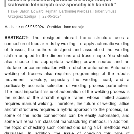
kratownic lotniczych oraz sposoby ich kontroli *
Paweł Bałon, Edward Rejman, Bartłomiej Kiełbasa, Robert Smusz,
Grzegorz Szeliga
|
22-05-2024
Mechanik nr 05/06/2024
- Obróbka - inne rodzaje
ABSTRACT:
The designed aircraft frame structure uses a
connection of tubular rods by welding. To apply automatic welding
of trusses, the authors designed and assembled the welding
station adapted to the dimensions and truss shape. You should
also choose the appropriate welding power source and an
interface for communication with a robot or automaton. Automatic
welding of trusses also requires programming of the robot’s
movement trajectory, especially the welding head, and a
particularly accurate selection of welding process parameters.
The most important issue of automation of the welding process is
the nodes of the aircraft engine frame, whose limited access
requires manual welding. Therefore, the future of welding lattice
aircraft structures requires a hybrid approach to the process, i.e.
some of the node connections can be easily automated, and
some will remain in classical manufacturing methods. In addition,
the topic of checking such connections using NDT methods was
discussed. In addition, the issue of checking this type of