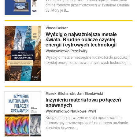
offline robotów przemysłowych w systemie Delmia
v6, który jest...
Vince Beiser
Wyścig o najważniejsze metale
świata. Brudne oblicze czystej
energii i cyfrowych technologii
Wydawnictwo Prześwity
Wyścig o metale niezbędne ludzkości do produkcji
czystej energii oraz rozwoju cyfrowych technologii...
Marek Blicharski, Jan Sieniawski
Inżynieria materiałowa połączeń
spawanych
Wydawnictwo Naukowe PWN
Książka jest pierwszym w kraju opracowaniem
tłumaczącym wyczerpująco i na dobrym poziomie
zjawiska fizyczne...