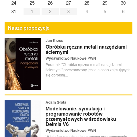
24
25
26
27
28
29
30
31
1
2
3
4
5
6
Nasze propozycje
Jan Krzos
Obróbka ręczna metali narzędziami
ściernymi
Wydawnictwo Naukowe PWN
Poradnik "Obróbka ręczna metali narzędziami
ściernymi" przeznaczony jest dla osób zajmujących
się obróbką...
Adam Słota
Modelowanie, symulacja i
programowanie robotów
przemysłowych w środowisku
Delmia V6
Wydawnictwo Naukowe PWN
W książce przedstawiono proces programowania