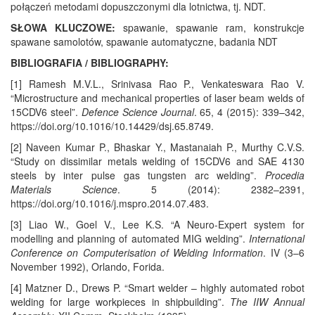
połączeń metodami dopuszczonymi dla lotnictwa, tj. NDT.
SŁOWA KLUCZOWE:
spawanie, spawanie ram, konstrukcje
spawane samolotów, spawanie automatyczne, badania NDT
BIBLIOGRAFIA / BIBLIOGRAPHY:
[1] Ramesh M.V.L., Srinivasa Rao P., Venkateswara Rao V.
“Microstructure and mechanical properties of laser beam welds of
15CDV6 steel”.
Defence Science Journal
. 65, 4 (2015): 339–342,
https://doi.org/10.1016/10.14429/dsj.65.8749.
[2] Naveen Kumar P., Bhaskar Y., Mastanaiah P., Murthy C.V.S.
“Study on dissimilar metals welding of 15CDV6 and SAE 4130
steels by inter pulse gas tungsten arc welding”.
Procedia
Materials Science
. 5 (2014): 2382–2391,
https://doi.org/10.1016/j.mspro.2014.07.483.
[3] Liao W., Goel V., Lee K.S. “A Neuro-Expert system for
modelling and planning of automated MIG welding”.
International
Conference on Computerisation of Welding Information
. IV (3–6
November 1992), Orlando, Forida.
[4] Matzner D., Drews P. “Smart welder – highly automated robot
welding for large workpieces in shipbuilding”.
The IIW Annual