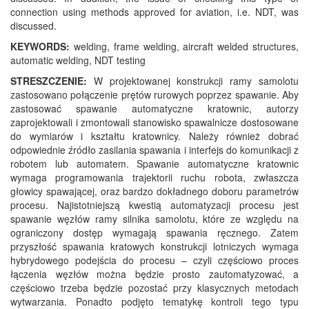
connection using methods approved for aviation, i.e. NDT, was
discussed.
KEYWORDS:
welding, frame welding, aircraft welded structures,
automatic welding, NDT testing
STRESZCZENIE:
W projektowanej konstrukcji ramy samolotu
zastosowano połączenie prętów rurowych poprzez spawanie. Aby
zastosować spawanie automatyczne kratownic, autorzy
zaprojektowali i zmontowali stanowisko spawalnicze dostosowane
do wymiarów i kształtu kratownicy. Należy również dobrać
odpowiednie źródło zasilania spawania i interfejs do komunikacji z
robotem lub automatem. Spawanie automatyczne kratownic
wymaga programowania trajektorii ruchu robota, zwłaszcza
głowicy spawającej, oraz bardzo dokładnego doboru parametrów
procesu. Najistotniejszą kwestią automatyzacji procesu jest
spawanie węzłów ramy silnika samolotu, które ze względu na
ograniczony dostęp wymagają spawania ręcznego. Zatem
przyszłość spawania kratowych konstrukcji lotniczych wymaga
hybrydowego podejścia do procesu – czyli częściowo proces
łączenia węzłów można będzie prosto zautomatyzować, a
częściowo trzeba będzie pozostać przy klasycznych metodach
wytwarzania. Ponadto podjęto tematykę kontroli tego typu