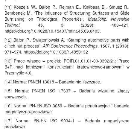
[11] Koszela W., Bałon P., Rejman E., Kiełbasa B., Smusz R.,
Bembenek M. “The Influence of Structuring Surfaces and Slide
Burnishing on Tribological Properties”.
Metallofiz, Noveishie
Tekhnol.
45, 3 (2023): 403–421,
https://doi.org/10.4028/10.15407/mfint.45.03.0403.
[12] Bałon P., Świątoniowski A. “Stamping automotive parts with
clinch nut process”.
AIP Conference Proceedings
. 1567, 1 (2013):
971–974, https://doi.org/10.1063/1.4850132
[13] Prace własne – projekt: POIR.01.01.01-00-0392/21: Prace
B+R nad lotniczymi konstrukcjami kratownicowo-ramowymi w
Przemyśle 4.0.
[14] Norma: PN-EN 13018 – Badania nieniszczące.
[15] Norma: PN-EN ISO 17637 – Badania wizualne złączy
spawanych.
[16] Norma: PN-EN ISO 3059 – Badania penetracyjne i badania
magnetyczno-proszkowe.
[17] Norma: PN-EN ISO 9934-1 – Badania magnetyczne
proszkowe.