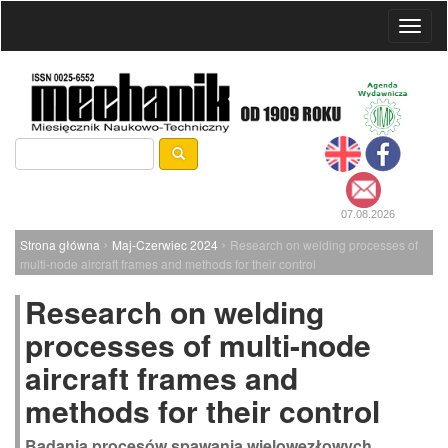
Toggl
naviga
07.08.2026
›
›
Strona główna
Maj-Czerwiec 2024
Research on welding processes of
multi-node aircraft frames and methods for their control
Research on welding
processes of multi-node
aircraft frames and
methods for their control
Badania procesów spawania wielowęzłowych