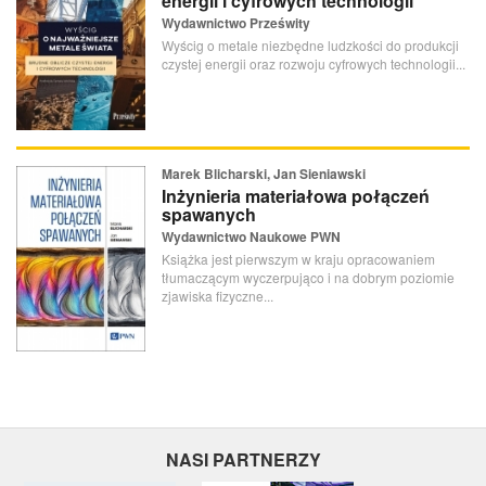
energii i cyfrowych technologii
Wydawnictwo Prześwity
Wyścig o metale niezbędne ludzkości do produkcji
czystej energii oraz rozwoju cyfrowych technologii...
Marek Blicharski, Jan Sieniawski
Inżynieria materiałowa połączeń
spawanych
Wydawnictwo Naukowe PWN
Książka jest pierwszym w kraju opracowaniem
tłumaczącym wyczerpująco i na dobrym poziomie
zjawiska fizyczne...
NASI PARTNERZY