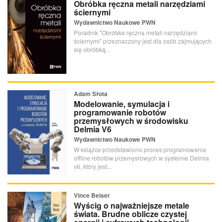
Obróbka ręczna metali narzędziami
ściernymi
Wydawnictwo Naukowe PWN
Poradnik "Obróbka ręczna metali narzędziami
ściernymi" przeznaczony jest dla osób zajmujących
się obróbką...
Adam Słota
Modelowanie, symulacja i
programowanie robotów
przemysłowych w środowisku
Delmia V6
Wydawnictwo Naukowe PWN
W książce przedstawiono proces programowania
offline robotów przemysłowych w systemie Delmia
v6, który jest...
Vince Beiser
Wyścig o najważniejsze metale
świata. Brudne oblicze czystej