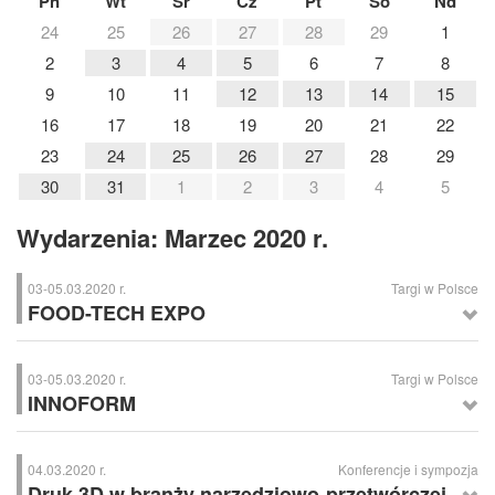
Pn
Wt
Śr
Cz
Pt
So
Nd
24
25
26
27
28
29
1
2
3
4
5
6
7
8
9
10
11
12
13
14
15
16
17
18
19
20
21
22
23
24
25
26
27
28
29
30
31
1
2
3
4
5
Wydarzenia: Marzec 2020 r.
03-05.03.2020 r.
Targi w Polsce
FOOD-TECH EXPO
FOOD-TECH EXPO
– Międzynarodowe Targi Technologii Spożywczych,
Poznań
03-05.03.2020 r.
Targi w Polsce
INNOFORM
INNOFORM
– Międzynarodowe Targi Kooperacyjne Przemysłu
Narzędziowo-Przetwórczego, Bydgoszcz
04.03.2020 r.
Konferencje i sympozja
Druk 3D w branży narzędziowo-przetwórczej