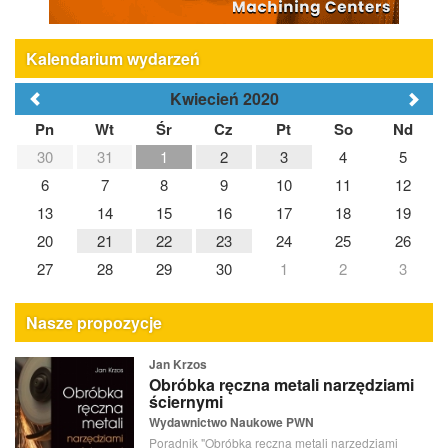
Kalendarium wydarzeń
Kwiecień 2020
Pn
Wt
Śr
Cz
Pt
So
Nd
30
31
1
2
3
4
5
6
7
8
9
10
11
12
13
14
15
16
17
18
19
20
21
22
23
24
25
26
27
28
29
30
1
2
3
Nasze propozycje
Jan Krzos
Obróbka ręczna metali narzędziami
ściernymi
Wydawnictwo Naukowe PWN
Poradnik "Obróbka ręczna metali narzędziami