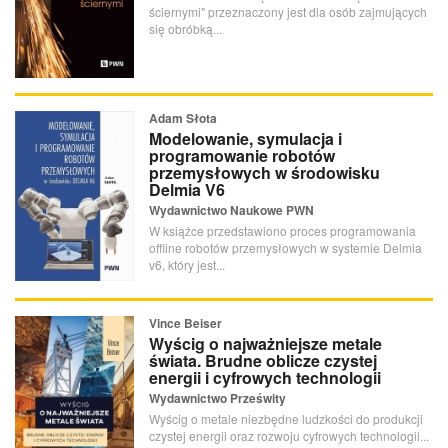
ściernymi" przeznaczony jest dla osób zajmujących
się obróbką...
Adam Słota
Modelowanie, symulacja i
programowanie robotów
przemysłowych w środowisku
Delmia V6
Wydawnictwo Naukowe PWN
W książce przedstawiono proces programowania
offline robotów przemysłowych w systemie Delmia
v6, który jest...
Vince Beiser
Wyścig o najważniejsze metale
świata. Brudne oblicze czystej
energii i cyfrowych technologii
Wydawnictwo Prześwity
Wyścig o metale niezbędne ludzkości do produkcji
czystej energii oraz rozwoju cyfrowych technologii...