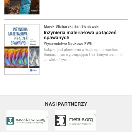
Marek Blicharski, Jan Sieniawski
Inżynieria materiałowa połączeń
spawanych
Wydawnictwo Naukowe PWN
Książka jest pierwszym w kraju opracowaniem
tłumaczącym wyczerpująco i na dobrym poziomie
zjawiska fizyczne...
NASI PARTNERZY