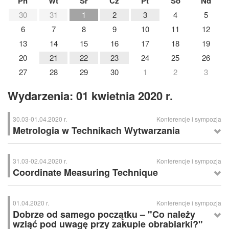
Pn
Wt
Śr
Cz
Pt
So
Nd
30
31
1
2
3
4
5
6
7
8
9
10
11
12
13
14
15
16
17
18
19
20
21
22
23
24
25
26
27
28
29
30
1
2
3
Wydarzenia: 01 kwietnia 2020 r.
30.03-01.04.2020 r.
Konferencje i sympozja
Metrologia w Technikach Wytwarzania
Metrologia w Technikach Wytwarzania
XVIII Krajowa IX Międzynarodowa Konferencja Naukowo-Techniczną
31.03-02.04.2020 r.
Konferencje i sympozja
„Metrologia w Technikach Wytwarzania”
Coordinate Measuring Technique
Tematyka konferencji obejmuje takie zagadnienia, jak:
Coordinate Measuring Technique
aparatura i systemy pomiarowe,
XIV Międzynarodowa Konferencja Naukowa “Coordinate Measuring
01.04.2020 r.
Konferencje i sympozja
metrologia w procesach wytwarzania elementów maszyn,
Technique”
Dobrze od samego początku – "Co należy
metrologia w systemach zarządzania jakością, pomiary
wziąć pod uwagę przy zakupie obrabiarki?"
Celem konferencji jest wymiana informacji na temat postępu naukowego
powierzchni w skali makro, mikro i nano,