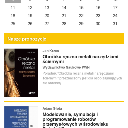
11
12
13
14
15
16
17
18
19
20
21
22
23
24
25
26
27
28
29
30
31
Nasze propozycje
Jan Krzos
Obróbka ręczna metali narzędziami
ściernymi
Wydawnictwo Naukowe PWN
Poradnik "Obróbka ręczna metali narzędziami
ściernymi" przeznaczony jest dla osób zajmujących
się obróbką...
Adam Słota
Modelowanie, symulacja i
programowanie robotów
przemysłowych w środowisku