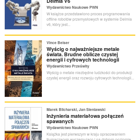
Delmia V6
Wydawnictwo Naukowe PWN
W książce przedstawiono proces programowania
offline robotów przemysłowych w systemie Delmia
v6, który jest...
Vince Beiser
Wyścig o najważniejsze metale
świata. Brudne oblicze czystej
energii i cyfrowych technologii
Wydawnictwo Prześwity
Wyścig o metale niezbędne ludzkości do produkcji
czystej energii oraz rozwoju cyfrowych technologii...
Marek Blicharski, Jan Sieniawski
Inżynieria materiałowa połączeń
spawanych
Wydawnictwo Naukowe PWN
Książka jest pierwszym w kraju opracowaniem
tłumaczącym wyczerpująco i na dobrym poziomie