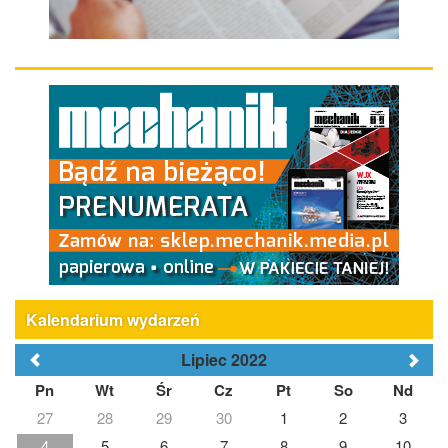
Kalendarium wydarzeń
Lipiec 2022
Pn
Wt
Śr
Cz
Pt
So
Nd
27
28
29
30
1
2
3
4
5
6
7
8
9
10