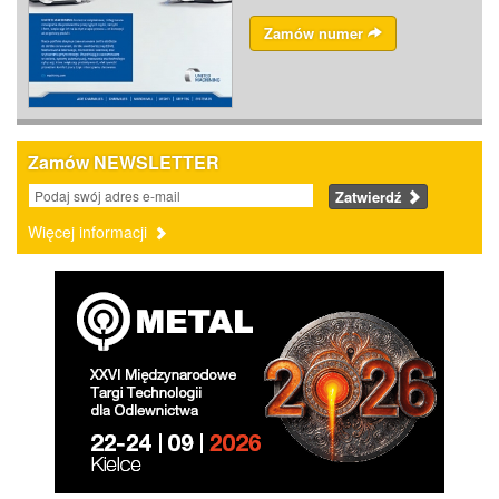
Zamów numer
Zamów NEWSLETTER
Zatwierdź
Więcej informacji