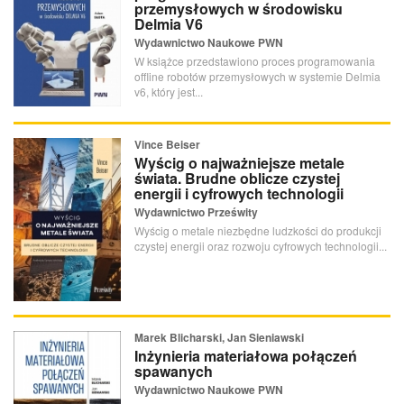
przemysłowych w środowisku
Delmia V6
Wydawnictwo Naukowe PWN
W książce przedstawiono proces programowania
offline robotów przemysłowych w systemie Delmia
v6, który jest...
Vince Beiser
Wyścig o najważniejsze metale
świata. Brudne oblicze czystej
energii i cyfrowych technologii
Wydawnictwo Prześwity
Wyścig o metale niezbędne ludzkości do produkcji
czystej energii oraz rozwoju cyfrowych technologii...
Marek Blicharski, Jan Sieniawski
Inżynieria materiałowa połączeń
spawanych
Wydawnictwo Naukowe PWN