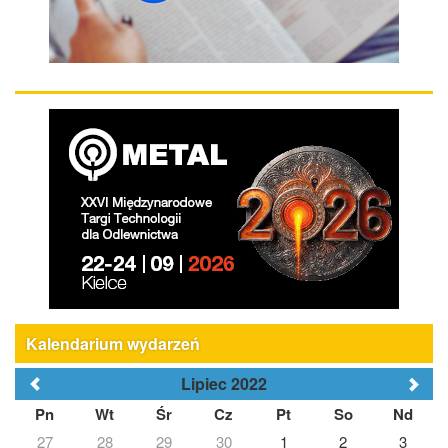
Kalendarium wydarzeń
Lipiec 2022
Pn
Wt
Śr
Cz
Pt
So
Nd
27
28
29
30
1
2
3