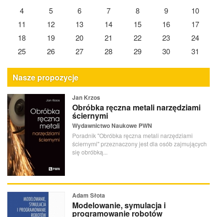
4
5
6
7
8
9
10
11
12
13
14
15
16
17
18
19
20
21
22
23
24
25
26
27
28
29
30
31
Nasze propozycje
Jan Krzos
Obróbka ręczna metali narzędziami
ściernymi
Wydawnictwo Naukowe PWN
Poradnik "Obróbka ręczna metali narzędziami
ściernymi" przeznaczony jest dla osób zajmujących
się obróbką...
Adam Słota
Modelowanie, symulacja i
programowanie robotów