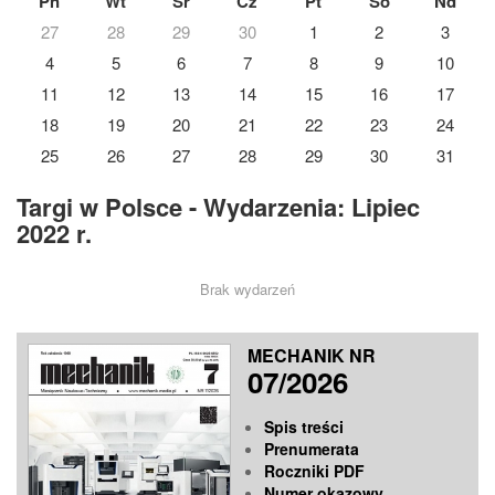
Pn
Wt
Śr
Cz
Pt
So
Nd
27
28
29
30
1
2
3
4
5
6
7
8
9
10
11
12
13
14
15
16
17
18
19
20
21
22
23
24
25
26
27
28
29
30
31
Targi w Polsce - Wydarzenia: Lipiec
2022 r.
Brak wydarzeń
MECHANIK NR
07/2026
Spis treści
Prenumerata
Roczniki PDF
Numer okazowy