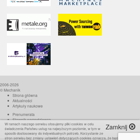
2006-2026
© Mechanik
Strona główna
Aktualności
Artykuły naukowe
Prenumerata
Słownik narzędziowca
W ramach naszego serwisu stosujemy pliki cookies w celu
Zamknij
O czasopiśmie
świadczenia Państwu usług na najwyższym poziomie, w tym w
Reklama
sposób dostosowany do indywidualnych potrzeb. Korzystanie ze
stron serwisu bez zmiany ustawień dotyczących cookies oznacza, że będą one
Kontakt