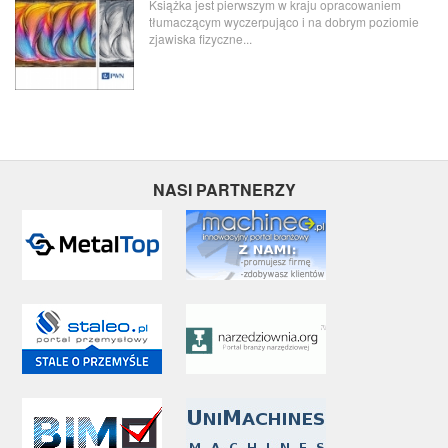
Książka jest pierwszym w kraju opracowaniem
tłumaczącym wyczerpująco i na dobrym poziomie
zjawiska fizyczne...
NASI PARTNERZY