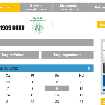
Słownik
Dla autorów
ualności
Rekla
narzędziowca
i recenzentów
Sz
Targi w Polsce
Targi zagraniczne
ipiec 2022
Cz
Pt
So
Nd
30
1
2
3
7
8
9
10
14
15
16
17
21
22
23
24