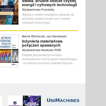
świata. Brudne oblicze czystej
energii i cyfrowych technologii
Wydawnictwo Prześwity
Wyścig o metale niezbędne ludzkości do
produkcji czystej energii oraz rozwoju
cyfrowych technologii...
Marek Blicharski, Jan Sieniawski
Inżynieria materiałowa
połączeń spawanych
Wydawnictwo Naukowe PWN
Książka jest pierwszym w kraju
opracowaniem tłumaczącym wyczerpująco
i na dobrym poziomie zjawiska fizyczne...