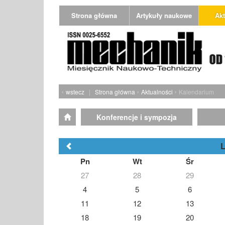
Strona główna
Artykuły naukowe
Akt
‹
›
›
wstecz
|
Strona główna
Aktualności
Kalendarium
Konferencje i sympozja
L
Pn
Wt
Śr
27
28
29
4
5
6
11
12
13
18
19
20