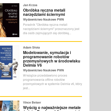
Jan Krzos
Obróbka ręczna metali
narzędziami ściernymi
Wydawnictwo Naukowe PWN
Poradnik "Obróbka ręczna metali
narzędziami ściernymi" przeznaczony jest
dla osób zajmujących się obróbką...
Adam Słota
Modelowanie, symulacja i
programowanie robotów
przemysłowych w środowisku
Delmia V6
Wydawnictwo Naukowe PWN
W książce przedstawiono proces
programowania offline robotów
przemysłowych w systemie Delmia v6, który
jest...
Vince Beiser
Wyścig o najważniejsze metale