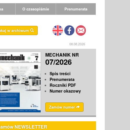
ma
O czasopiśmie
Prenumerata
ukaj w archiwum
08.08.2026
MECHANIK NR
07/2026
Spis treści
Prenumerata
Roczniki PDF
Numer okazowy
Zamów numer
Zamów NEWSLETTER