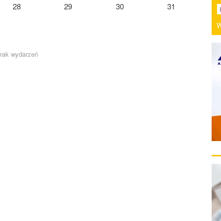
28
29
30
31
W
rak wydarzeń