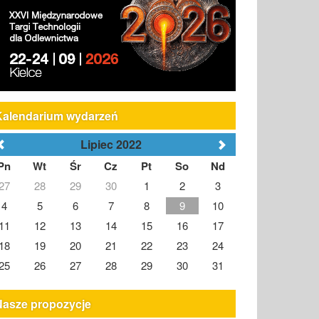
Kalendarium wydarzeń
Lipiec 2022
Pn
Wt
Śr
Cz
Pt
So
Nd
27
28
29
30
1
2
3
4
5
6
7
8
9
10
11
12
13
14
15
16
17
18
19
20
21
22
23
24
25
26
27
28
29
30
31
Nasze propozycje