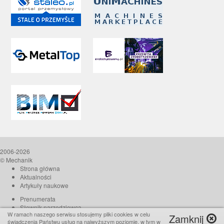
2006-2026
© Mechanik
Strona główna
Aktualności
Artykuły naukowe
Prenumerata
Słownik narzędziowca
W ramach naszego serwisu stosujemy pliki cookies w celu
Zamknij
O czasopiśmie
świadczenia Państwu usług na najwyższym poziomie, w tym w