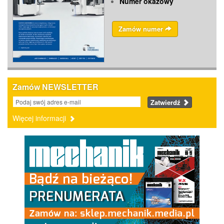
Numer okazowy
Zamów numer
Zamów NEWSLETTER
Zatwierdź
Więcej informacji