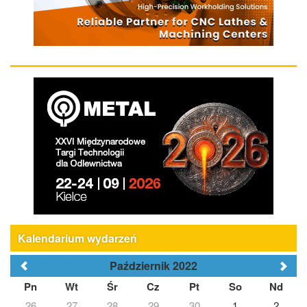
Kalendarium wydarzeń
Październik 2022
Pn
Wt
Śr
Cz
Pt
So
Nd
26
27
28
29
30
1
2