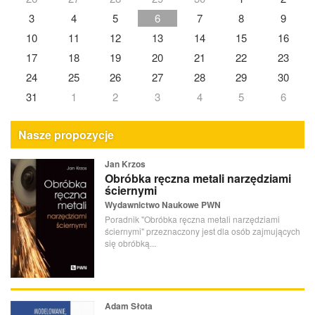
3
4
5
6
7
8
9
10
11
12
13
14
15
16
17
18
19
20
21
22
23
24
25
26
27
28
29
30
31
1
2
3
4
5
6
Nasze propozycje
Jan Krzos
Obróbka ręczna metali narzędziami
ściernymi
Wydawnictwo Naukowe PWN
Poradnik "Obróbka ręczna metali narzędziami
ściernymi" przeznaczony jest dla osób zajmujących
się obróbką...
Adam Słota