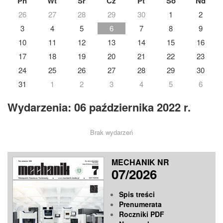
Pn
Wt
Śr
Cz
Pt
So
Nd
26
27
28
29
30
1
2
3
4
5
6
7
8
9
10
11
12
13
14
15
16
17
18
19
20
21
22
23
24
25
26
27
28
29
30
31
1
2
3
4
5
6
Wydarzenia: 06 października 2022 r.
Brak wydarzeń
MECHANIK NR
07/2026
Spis treści
Prenumerata
Roczniki PDF