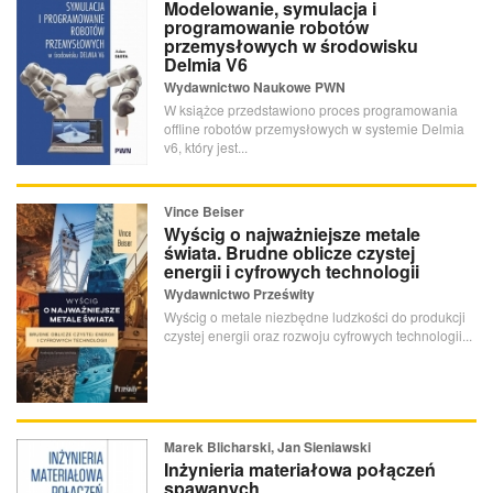
Modelowanie, symulacja i
programowanie robotów
przemysłowych w środowisku
Delmia V6
Wydawnictwo Naukowe PWN
W książce przedstawiono proces programowania
offline robotów przemysłowych w systemie Delmia
v6, który jest...
Vince Beiser
Wyścig o najważniejsze metale
świata. Brudne oblicze czystej
energii i cyfrowych technologii
Wydawnictwo Prześwity
Wyścig o metale niezbędne ludzkości do produkcji
czystej energii oraz rozwoju cyfrowych technologii...
Marek Blicharski, Jan Sieniawski
Inżynieria materiałowa połączeń
spawanych