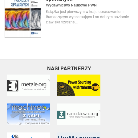
Wydawnictwo Naukowe PWN
Książka jest pierwszym w kraju opracowaniem
tłumaczącym wyczerpująco i na dobrym poziomie
zjawiska fizyczne...
NASI PARTNERZY