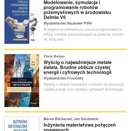
Modelowanie, symulacja i
programowanie robotów
przemysłowych w środowisku
Delmia V6
Wydawnictwo Naukowe PWN
W książce przedstawiono proces programowania
offline robotów przemysłowych w systemie Delmia
v6, który jest...
Vince Beiser
Wyścig o najważniejsze metale
świata. Brudne oblicze czystej
energii i cyfrowych technologii
Wydawnictwo Prześwity
Wyścig o metale niezbędne ludzkości do produkcji
czystej energii oraz rozwoju cyfrowych technologii...
Marek Blicharski, Jan Sieniawski
Inżynieria materiałowa połączeń
spawanych