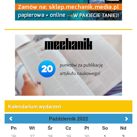
Kalendarium wydarzeń
Październik 2022
Pn
Wt
Śr
Cz
Pt
So
Nd
26
27
28
29
30
1
2