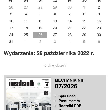
Pn
Wt
Śr
Cz
Pt
So
Nd
26
27
28
29
30
1
2
3
4
5
6
7
8
9
10
11
12
13
14
15
16
17
18
19
20
21
22
23
24
25
26
27
28
29
30
31
1
2
3
4
5
6
Wydarzenia: 26 października 2022 r.
Brak wydarzeń
MECHANIK NR
07/2026
Spis treści
Prenumerata
Roczniki PDF