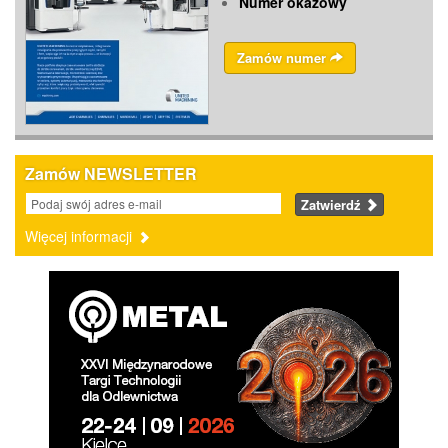
Numer okazowy
Zamów numer
Zamów NEWSLETTER
Zatwierdź
Więcej informacji