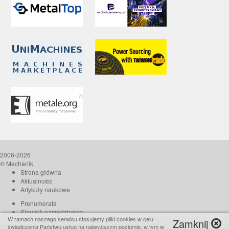
2006-2026
© Mechanik
Strona główna
Aktualności
Artykuły naukowe
Prenumerata
Słownik narzędziowca
W ramach naszego serwisu stosujemy pliki cookies w celu
Zamknij
O czasopiśmie
świadczenia Państwu usług na najwyższym poziomie, w tym w