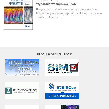
Wydawnictwo Naukowe PWN
Książka jest pierwszym w kraju opracowaniem
tłumaczącym wyczerpująco i na dobrym poziomie
zjawiska fizyczne...
NASI PARTNERZY