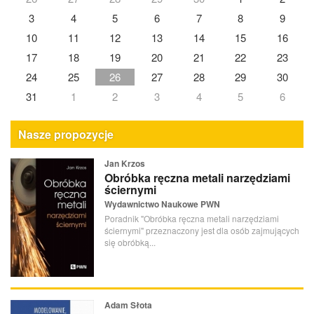
3
4
5
6
7
8
9
10
11
12
13
14
15
16
17
18
19
20
21
22
23
24
25
26
27
28
29
30
31
1
2
3
4
5
6
Nasze propozycje
Jan Krzos
Obróbka ręczna metali narzędziami
ściernymi
Wydawnictwo Naukowe PWN
Poradnik "Obróbka ręczna metali narzędziami
ściernymi" przeznaczony jest dla osób zajmujących
się obróbką...
Adam Słota