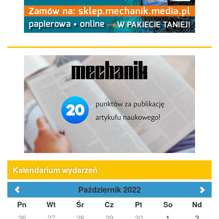
Kalendarium wydarzeń
Październik 2022
Pn
Wt
Śr
Cz
Pt
So
Nd
26
27
28
29
30
1
2