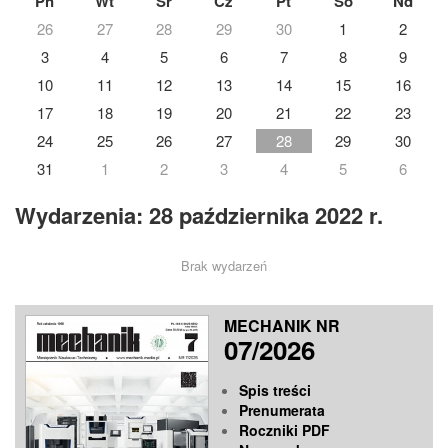
Pn
Wt
Śr
Cz
Pt
So
Nd
26
27
28
29
30
1
2
3
4
5
6
7
8
9
10
11
12
13
14
15
16
17
18
19
20
21
22
23
24
25
26
27
28
29
30
31
1
2
3
4
5
6
Wydarzenia: 28 października 2022 r.
Brak wydarzeń
MECHANIK NR
07/2026
Spis treści
Prenumerata
Roczniki PDF