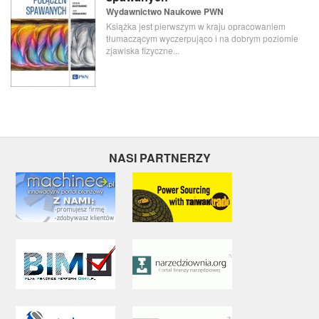
Wydawnictwo Naukowe PWN
Książka jest pierwszym w kraju opracowaniem
tłumaczącym wyczerpująco i na dobrym poziomie
zjawiska fizyczne...
NASI PARTNERZY