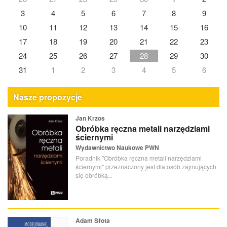
3
4
5
6
7
8
9
10
11
12
13
14
15
16
17
18
19
20
21
22
23
24
25
26
27
28
29
30
31
1
2
3
4
5
6
Nasze propozycje
Jan Krzos
Obróbka ręczna metali narzędziami
ściernymi
Wydawnictwo Naukowe PWN
Poradnik "Obróbka ręczna metali narzędziami
ściernymi" przeznaczony jest dla osób zajmujących
się obróbką...
Adam Słota