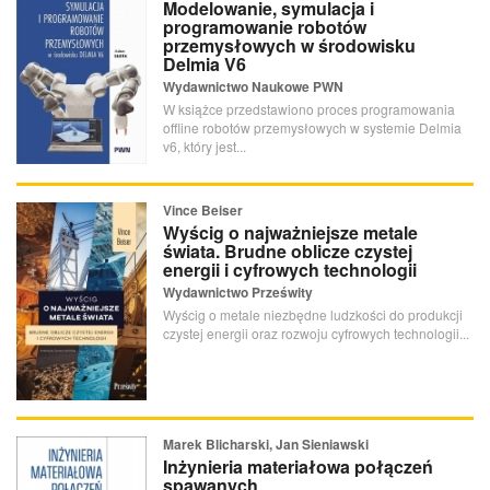
Modelowanie, symulacja i
programowanie robotów
przemysłowych w środowisku
Delmia V6
Wydawnictwo Naukowe PWN
W książce przedstawiono proces programowania
offline robotów przemysłowych w systemie Delmia
v6, który jest...
Vince Beiser
Wyścig o najważniejsze metale
świata. Brudne oblicze czystej
energii i cyfrowych technologii
Wydawnictwo Prześwity
Wyścig o metale niezbędne ludzkości do produkcji
czystej energii oraz rozwoju cyfrowych technologii...
Marek Blicharski, Jan Sieniawski
Inżynieria materiałowa połączeń
spawanych