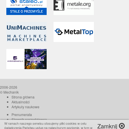
2006-2026
© Mechanik
Strona główna
Aktualności
Artykuły naukowe
Prenumerata
Słownik narzędziowca
W ramach naszego serwisu stosujemy pliki cookies w celu
Zamknij
O czasopiśmie
świadczenia Państwu usług na najwyższym poziomie, w tym w