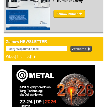
Numer okazowy
Zamów numer
Zamów NEWSLETTER
Zatwierdź
Więcej informacji