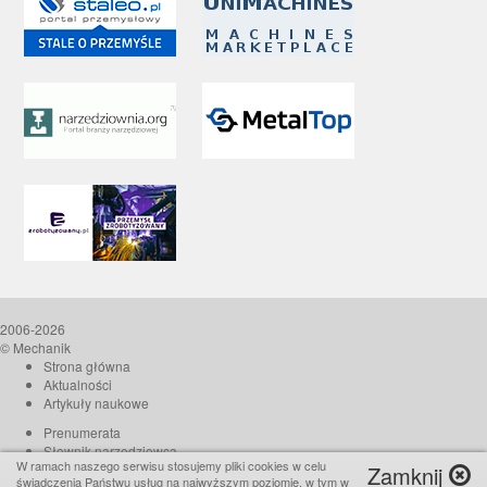
2006-2026
© Mechanik
Strona główna
Aktualności
Artykuły naukowe
Prenumerata
Słownik narzędziowca
W ramach naszego serwisu stosujemy pliki cookies w celu
Zamknij
O czasopiśmie
świadczenia Państwu usług na najwyższym poziomie, w tym w