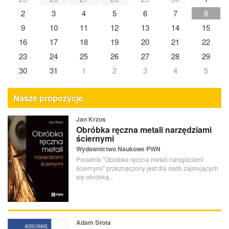
2
3
4
5
6
7
8
9
10
11
12
13
14
15
16
17
18
19
20
21
22
23
24
25
26
27
28
29
30
31
1
2
3
4
5
Nasze propozycje
Jan Krzos
Obróbka ręczna metali narzędziami
ściernymi
Wydawnictwo Naukowe PWN
Poradnik "Obróbka ręczna metali narzędziami
ściernymi" przeznaczony jest dla osób zajmujących
się obróbką...
Adam Słota