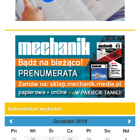
Kalendarium wydarzeń
Grudzień 2019
Pn
Wt
Śr
Cz
Pt
So
Nd
25
26
27
28
29
30
1