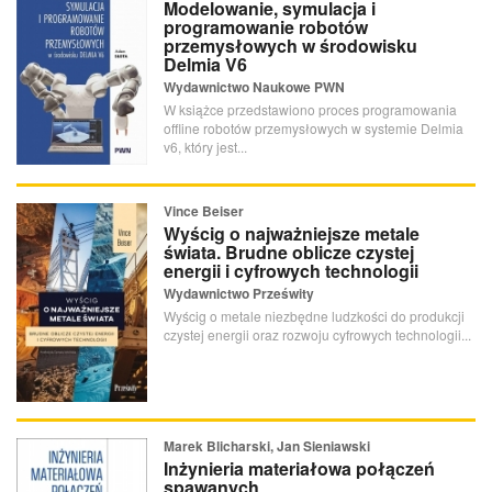
Modelowanie, symulacja i
programowanie robotów
przemysłowych w środowisku
Delmia V6
Wydawnictwo Naukowe PWN
W książce przedstawiono proces programowania
offline robotów przemysłowych w systemie Delmia
v6, który jest...
Vince Beiser
Wyścig o najważniejsze metale
świata. Brudne oblicze czystej
energii i cyfrowych technologii
Wydawnictwo Prześwity
Wyścig o metale niezbędne ludzkości do produkcji
czystej energii oraz rozwoju cyfrowych technologii...
Marek Blicharski, Jan Sieniawski
Inżynieria materiałowa połączeń
spawanych