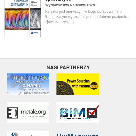
Wydawnictwo Naukowe PWN
Książka jest pierwszym w kraju opracowaniem
tłumaczącym wyczerpująco i na dobrym poziomie
zjawiska fizyczne...
NASI PARTNERZY