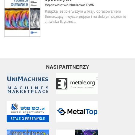
Wydawnictwo Naukowe PWN
Książka jest pierwszym w kraju opracowaniem
tłumaczącym wyczerpująco i na dobrym poziomie
zjawiska fizyczne...
NASI PARTNERZY