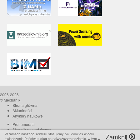
2006-2026
© Mechanik
Strona główna
Aktualności
Artykuły naukowe
Prenumerata
Słownik narzędziowca
W ramach naszego serwisu stosujemy pliki cookies w celu
Zamknij
O czasopiśmie
świadczenia Państwu usług na najwyższym poziomie, w tym w