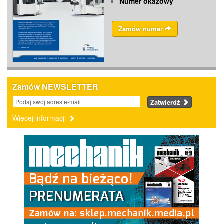
Numer okazowy
Zamów numer
Zamów NEWSLETTER
Zatwierdź
Więcej informacji