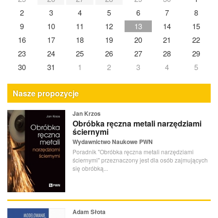
2
3
4
5
6
7
8
9
10
11
12
13
14
15
16
17
18
19
20
21
22
23
24
25
26
27
28
29
30
31
1
2
3
4
5
Nasze propozycje
Jan Krzos
Obróbka ręczna metali narzędziami
ściernymi
Wydawnictwo Naukowe PWN
Poradnik "Obróbka ręczna metali narzędziami
ściernymi" przeznaczony jest dla osób zajmujących
się obróbką...
Adam Słota