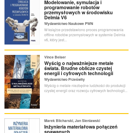
Modelowanie, symulacja i
programowanie robotów
przemysłowych w środowisku
Delmia V6
Wydawnictwo Naukowe PWN
W książce przedstawiono proces programowania
offline robotów przemysłowych w systemie Delmia
v6, który jest...
Vince Beiser
Wyścig o najważniejsze metale
świata. Brudne oblicze czystej
energii i cyfrowych technologii
Wydawnictwo Prześwity
Wyścig o metale niezbędne ludzkości do produkcji
czystej energii oraz rozwoju cyfrowych technologii...
Marek Blicharski, Jan Sieniawski
Inżynieria materiałowa połączeń
spawanych