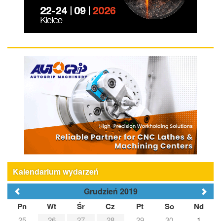
Kalendarium wydarzeń
Grudzień 2019
Pn
Wt
Śr
Cz
Pt
So
Nd
25
26
27
28
29
30
1