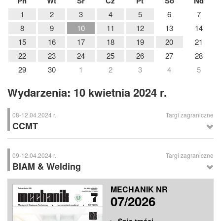
Pn
Wt
Śr
Cz
Pt
So
Nd
1
2
3
4
5
6
7
8
9
10
11
12
13
14
15
16
17
18
19
20
21
22
23
24
25
26
27
28
29
30
1
2
3
4
5
Wydarzenia: 10 kwietnia 2024 r.
08-12.04.2024 r.
Targi zagraniczne
CCMT
CCMT
– Międzynarodowe Targi Maszyn, Szanghaj (Chiny)
09-12.04.2024 r.
Targi zagraniczne
BIAM & Welding
BIAM & Welding
– Międzynarodowe Targi Obrabiarek i Narzędzi,
MECHANIK NR
Międzynarodowe Targi Spawalnictwa i Antykorozji, Zagrzeb (Chorwacja)
07/2026