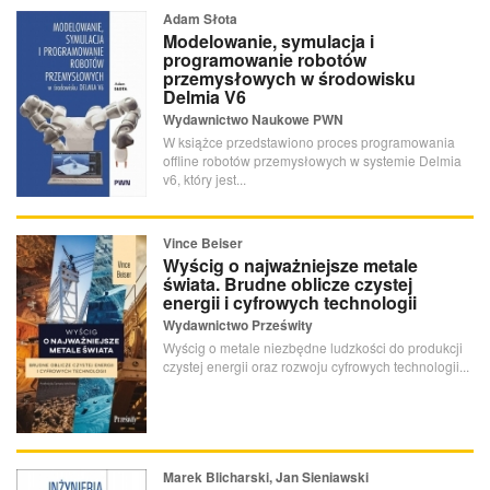
Adam Słota
Modelowanie, symulacja i
programowanie robotów
przemysłowych w środowisku
Delmia V6
Wydawnictwo Naukowe PWN
W książce przedstawiono proces programowania
offline robotów przemysłowych w systemie Delmia
v6, który jest...
Vince Beiser
Wyścig o najważniejsze metale
świata. Brudne oblicze czystej
energii i cyfrowych technologii
Wydawnictwo Prześwity
Wyścig o metale niezbędne ludzkości do produkcji
czystej energii oraz rozwoju cyfrowych technologii...
Marek Blicharski, Jan Sieniawski