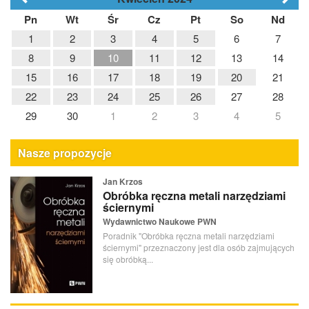
Pn
Wt
Śr
Cz
Pt
So
Nd
1
2
3
4
5
6
7
8
9
10
11
12
13
14
15
16
17
18
19
20
21
22
23
24
25
26
27
28
29
30
1
2
3
4
5
Nasze propozycje
Jan Krzos
Obróbka ręczna metali narzędziami
ściernymi
Wydawnictwo Naukowe PWN
Poradnik "Obróbka ręczna metali narzędziami
ściernymi" przeznaczony jest dla osób zajmujących
się obróbką...