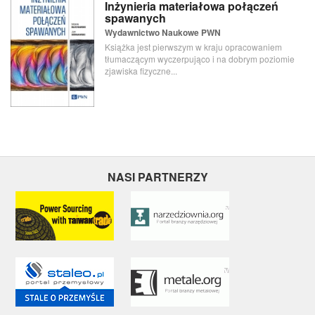
Inżynieria materiałowa połączeń
spawanych
Wydawnictwo Naukowe PWN
Książka jest pierwszym w kraju opracowaniem
tłumaczącym wyczerpująco i na dobrym poziomie
zjawiska fizyczne...
NASI PARTNERZY