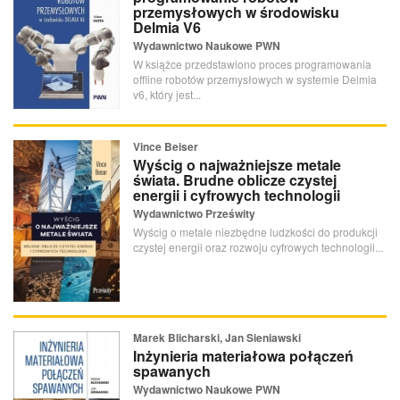
przemysłowych w środowisku
Delmia V6
Wydawnictwo Naukowe PWN
W książce przedstawiono proces programowania
offline robotów przemysłowych w systemie Delmia
v6, który jest...
Vince Beiser
Wyścig o najważniejsze metale
świata. Brudne oblicze czystej
energii i cyfrowych technologii
Wydawnictwo Prześwity
Wyścig o metale niezbędne ludzkości do produkcji
czystej energii oraz rozwoju cyfrowych technologii...
Marek Blicharski, Jan Sieniawski
Inżynieria materiałowa połączeń
spawanych
Wydawnictwo Naukowe PWN