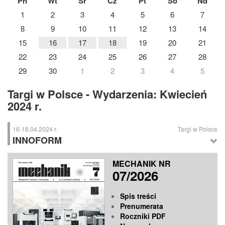
Pn
Wt
Śr
Cz
Pt
So
Nd
1
2
3
4
5
6
7
8
9
10
11
12
13
14
15
16
17
18
19
20
21
22
23
24
25
26
27
28
29
30
1
2
3
4
5
Targi w Polsce - Wydarzenia: Kwiecień
2024 r.
16-18.04.2024 r.
Targi w Polsce
INNOFORM
INNOFORM
– Międzynarodowe Targi Kooperacyjne Przemysłu
MECHANIK NR
Narzędziowo-Przetwórczego, Bydgoszcz
07/2026
Spis treści
Prenumerata
Roczniki PDF