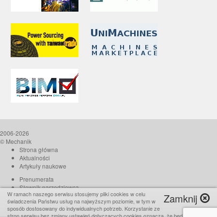
2006-2026
© Mechanik
Strona główna
Aktualności
Artykuły naukowe
Prenumerata
Słownik narzędziowca
W ramach naszego serwisu stosujemy pliki cookies w celu
Zamknij
O czasopiśmie
świadczenia Państwu usług na najwyższym poziomie, w tym w
Reklama
sposób dostosowany do indywidualnych potrzeb. Korzystanie ze
stron serwisu bez zmiany ustawień dotyczących cookies oznacza, że będą one
Kontakt