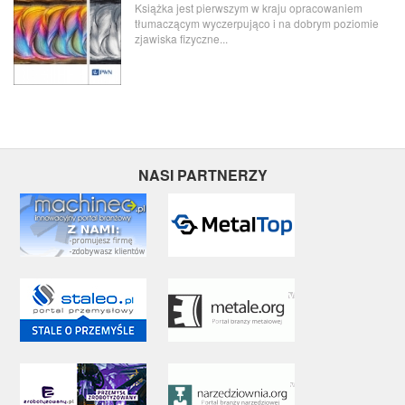
Książka jest pierwszym w kraju opracowaniem
tłumaczącym wyczerpująco i na dobrym poziomie
zjawiska fizyczne...
NASI PARTNERZY