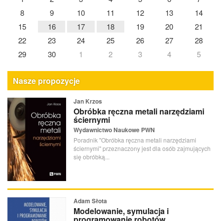
8
9
10
11
12
13
14
15
16
17
18
19
20
21
22
23
24
25
26
27
28
29
30
1
2
3
4
5
Nasze propozycje
Jan Krzos
Obróbka ręczna metali narzędziami
ściernymi
Wydawnictwo Naukowe PWN
Poradnik "Obróbka ręczna metali narzędziami
ściernymi" przeznaczony jest dla osób zajmujących
się obróbką...
Adam Słota
Modelowanie, symulacja i
programowanie robotów