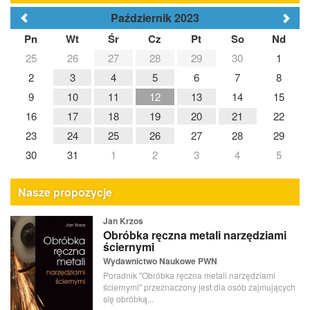
Październik 2023
Pn
Wt
Śr
Cz
Pt
So
Nd
25
26
27
28
29
30
1
2
3
4
5
6
7
8
9
10
11
12
13
14
15
16
17
18
19
20
21
22
23
24
25
26
27
28
29
30
31
1
2
3
4
5
Nasze propozycje
Jan Krzos
Obróbka ręczna metali narzędziami
ściernymi
Wydawnictwo Naukowe PWN
Poradnik "Obróbka ręczna metali narzędziami
ściernymi" przeznaczony jest dla osób zajmujących
się obróbką...