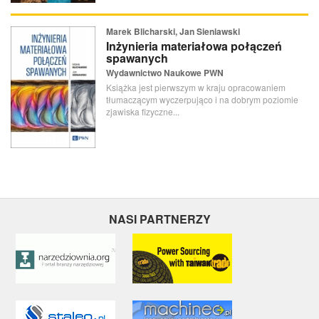
Marek Blicharski, Jan Sieniawski
Inżynieria materiałowa połączeń
spawanych
Wydawnictwo Naukowe PWN
Książka jest pierwszym w kraju opracowaniem
tłumaczącym wyczerpująco i na dobrym poziomie
zjawiska fizyczne...
NASI PARTNERZY