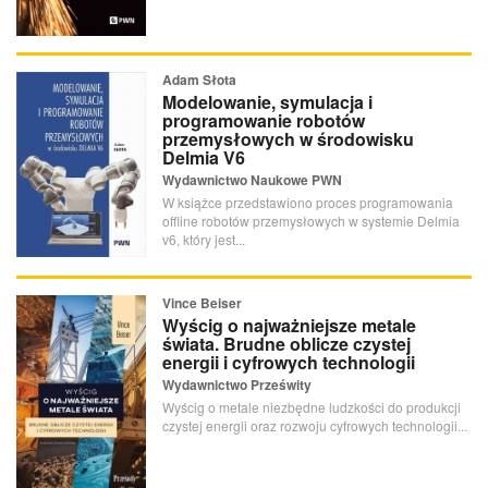
Adam Słota
Modelowanie, symulacja i
programowanie robotów
przemysłowych w środowisku
Delmia V6
Wydawnictwo Naukowe PWN
W książce przedstawiono proces programowania
offline robotów przemysłowych w systemie Delmia
v6, który jest...
Vince Beiser
Wyścig o najważniejsze metale
świata. Brudne oblicze czystej
energii i cyfrowych technologii
Wydawnictwo Prześwity
Wyścig o metale niezbędne ludzkości do produkcji
czystej energii oraz rozwoju cyfrowych technologii...