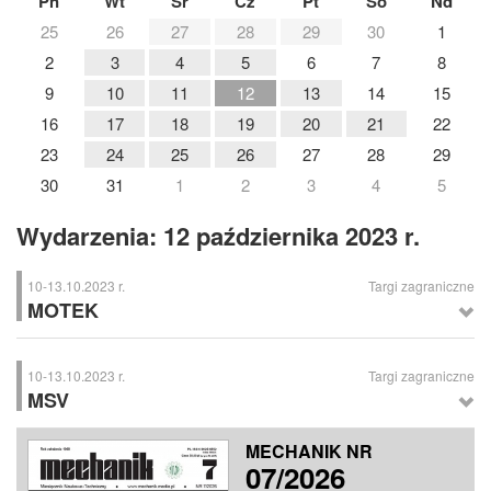
Pn
Wt
Śr
Cz
Pt
So
Nd
25
26
27
28
29
30
1
2
3
4
5
6
7
8
9
10
11
12
13
14
15
16
17
18
19
20
21
22
23
24
25
26
27
28
29
30
31
1
2
3
4
5
Wydarzenia: 12 października 2023 r.
10-13.10.2023 r.
Targi zagraniczne
MOTEK
MOTEK
– Międzynarodowe Targi Automatyki Przemysłowej, Stuttgart
(Niemcy)
10-13.10.2023 r.
Targi zagraniczne
MSV
MSV
– Międzynarodowe Targi Maszynowe, Brno (Czechy)
MECHANIK NR
07/2026