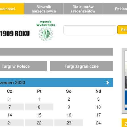
Słownik
Dla autorów
ualności
Rekla
narzędziowca
i recenzentów
Sz
Targi w Polsce
Targi zagraniczne
zesień 2023
Cz
Pt
So
Nd
31
1
2
3
7
8
9
10
14
15
16
17
21
22
23
24