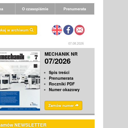
ma
O czasopiśmie
Prenumerata
ukaj w archiwum
07.08.2026
MECHANIK NR
07/2026
Spis treści
Prenumerata
Roczniki PDF
Numer okazowy
Zamów numer
Zamów NEWSLETTER