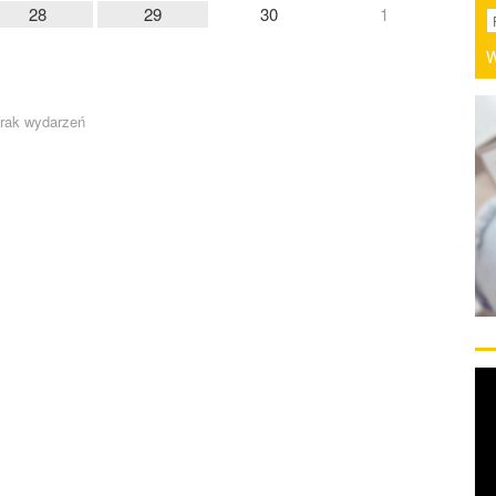
28
29
30
1
W
rak wydarzeń