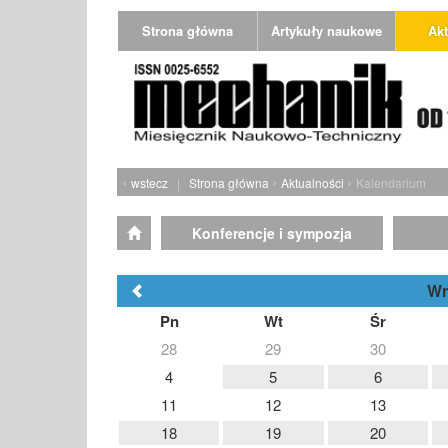
Strona główna
Artykuły naukowe
Akt
‹
›
›
wstecz
|
Strona główna
Aktualności
Kalendarium
Konferencje i sympozja
Wr
Pn
Wt
Śr
28
29
30
4
5
6
11
12
13
18
19
20