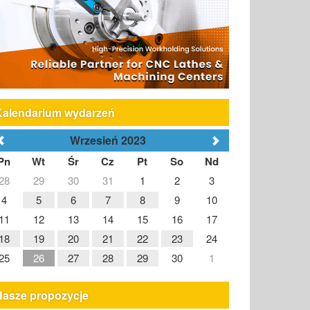
Kalendarium wydarzeń
Wrzesień 2023
Pn
Wt
Śr
Cz
Pt
So
Nd
28
29
30
31
1
2
3
4
5
6
7
8
9
10
11
12
13
14
15
16
17
18
19
20
21
22
23
24
25
26
27
28
29
30
1
Nasze propozycje