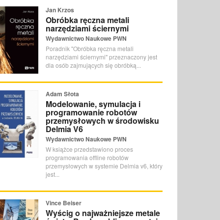
Jan Krzos
Obróbka ręczna metali
narzędziami ściernymi
Wydawnictwo Naukowe PWN
Poradnik "Obróbka ręczna metali
narzędziami ściernymi" przeznaczony jest
dla osób zajmujących się obróbką...
Adam Słota
Modelowanie, symulacja i
programowanie robotów
przemysłowych w środowisku
Delmia V6
Wydawnictwo Naukowe PWN
W książce przedstawiono proces
programowania offline robotów
przemysłowych w systemie Delmia v6, który
jest...
Vince Beiser
Wyścig o najważniejsze metale