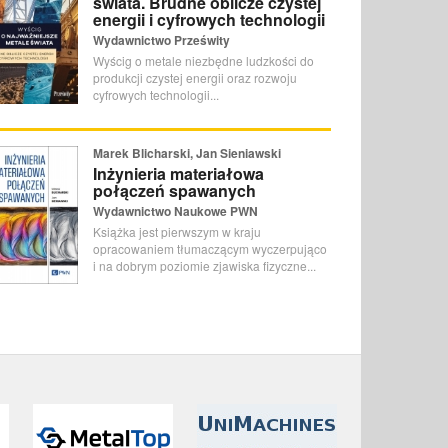
świata. Brudne oblicze czystej
energii i cyfrowych technologii
Wydawnictwo Prześwity
Wyścig o metale niezbędne ludzkości do
produkcji czystej energii oraz rozwoju
cyfrowych technologii...
Marek Blicharski, Jan Sieniawski
Inżynieria materiałowa
połączeń spawanych
Wydawnictwo Naukowe PWN
Książka jest pierwszym w kraju
opracowaniem tłumaczącym wyczerpująco
i na dobrym poziomie zjawiska fizyczne...