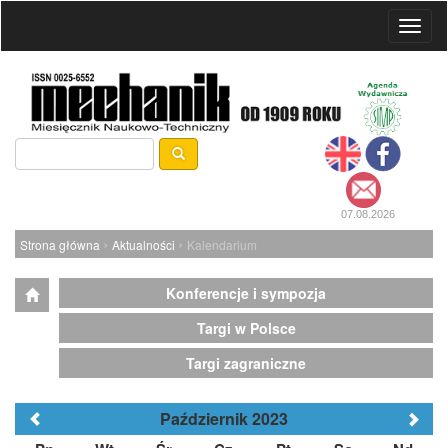
Toggl
naviga
07.08.2026
›
›
Strona główna
Aktualności
Kalendarium
Konferencje i sympozja
Targi w Polsce
Targi zagraniczne
Październik 2023