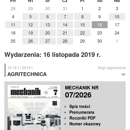
Pn
Wt
Śr
Cz
Pt
So
Nd
28
29
30
31
1
2
3
4
5
6
7
8
9
10
11
12
13
14
15
16
17
18
19
20
21
22
23
24
25
26
27
28
29
30
1
Wydarzenia: 16 listopada 2019 r.
10-16.11.2019 r.
Targi zagraniczne
AGRITECHNICA
AGRITECHNICA
– Międzynarodowe Targi Producentów Sprzętu
MECHANIK NR
Rolniczego, Hanower (Niemcy)
07/2026
Spis treści
Prenumerata
Roczniki PDF
Numer okazowy