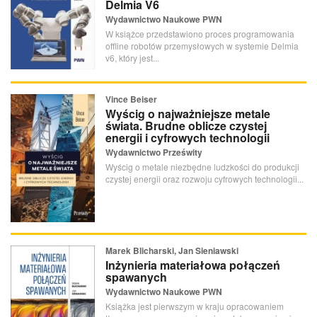
Delmia V6
Wydawnictwo Naukowe PWN
W książce przedstawiono proces programowania
offline robotów przemysłowych w systemie Delmia
v6, który jest...
Vince Beiser
Wyścig o najważniejsze metale
świata. Brudne oblicze czystej
energii i cyfrowych technologii
Wydawnictwo Prześwity
Wyścig o metale niezbędne ludzkości do produkcji
czystej energii oraz rozwoju cyfrowych technologii...
Marek Blicharski, Jan Sieniawski
Inżynieria materiałowa połączeń
spawanych
Wydawnictwo Naukowe PWN
Książka jest pierwszym w kraju opracowaniem