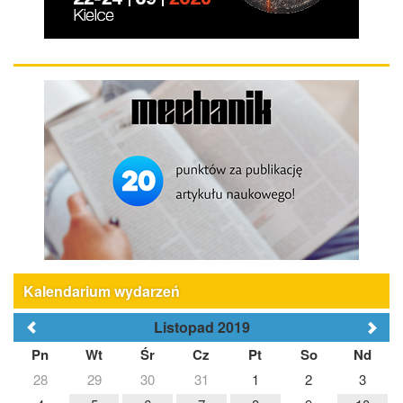
Kalendarium wydarzeń
Listopad 2019
Pn
Wt
Śr
Cz
Pt
So
Nd
28
29
30
31
1
2
3