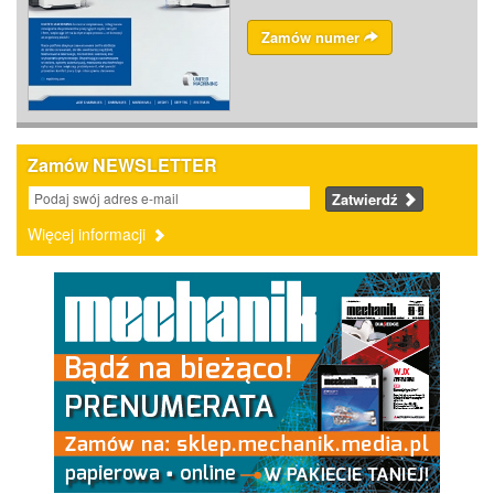
Zamów numer
Zamów NEWSLETTER
Zatwierdź
Więcej informacji