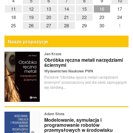
4
5
6
7
8
9
10
11
12
13
14
15
16
17
18
19
20
21
22
23
24
25
26
27
28
29
30
1
Nasze propozycje
Jan Krzos
Obróbka ręczna metali narzędziami
ściernymi
Wydawnictwo Naukowe PWN
Poradnik "Obróbka ręczna metali narzędziami
ściernymi" przeznaczony jest dla osób zajmujących
się obróbką...
Adam Słota
Modelowanie, symulacja i
programowanie robotów
przemysłowych w środowisku