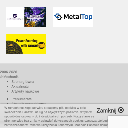
2006-2026
© Mechanik
Strona główna
Aktualności
Artykuły naukowe
Prenumerata
Słownik narzędziowca
W ramach naszego serwisu stosujemy pliki cookies w celu
Zamknij
O czasopiśmie
świadczenia Państwu usług na najwyższym poziomie, w tym w
Reklama
sposób dostosowany do indywidualnych potrzeb. Korzystanie ze
stron serwisu bez zmiany ustawień dotyczących cookies oznacza, że będą one
Kontakt
zamieszczane w Państwa urządzeniu końcowym. Możecie Państwo dokonać w