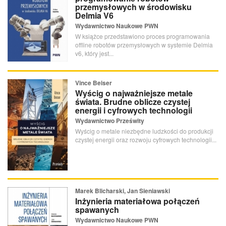
przemysłowych w środowisku
Delmia V6
Wydawnictwo Naukowe PWN
W książce przedstawiono proces programowania
offline robotów przemysłowych w systemie Delmia
v6, który jest...
Vince Beiser
Wyścig o najważniejsze metale
świata. Brudne oblicze czystej
energii i cyfrowych technologii
Wydawnictwo Prześwity
Wyścig o metale niezbędne ludzkości do produkcji
czystej energii oraz rozwoju cyfrowych technologii...
Marek Blicharski, Jan Sieniawski
Inżynieria materiałowa połączeń
spawanych
Wydawnictwo Naukowe PWN