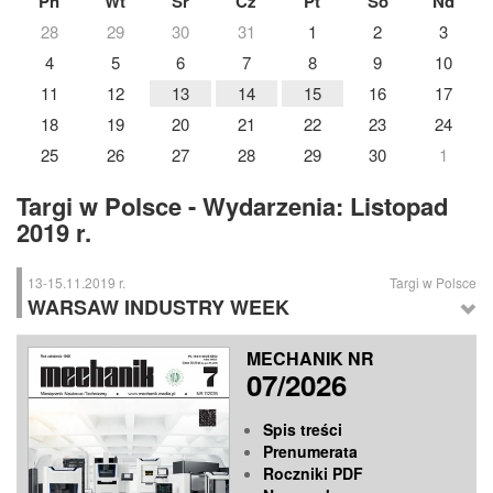
Pn
Wt
Śr
Cz
Pt
So
Nd
28
29
30
31
1
2
3
4
5
6
7
8
9
10
11
12
13
14
15
16
17
18
19
20
21
22
23
24
25
26
27
28
29
30
1
Targi w Polsce - Wydarzenia: Listopad
2019 r.
13-15.11.2019 r.
Targi w Polsce
WARSAW INDUSTRY WEEK
WARSAW INDUSTRY WEEK
– Międzynarodowe Targi Innowacyjnych
MECHANIK NR
Rozwiązań Przemysłowych, Nadarzyn k. Warszawy
07/2026
Spis treści
Prenumerata
Roczniki PDF