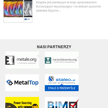
Książka jest pierwszym w kraju opracowaniem
tłumaczącym wyczerpująco i na dobrym poziomie
zjawiska fizyczne...
NASI PARTNERZY