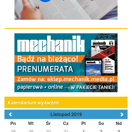
Kalendarium wydarzeń
Listopad 2019
Pn
Wt
Śr
Cz
Pt
So
Nd
28
29
30
31
1
2
3