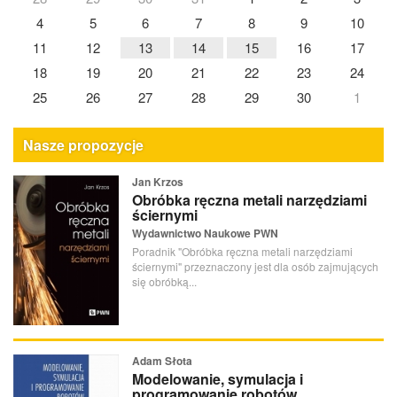
4
5
6
7
8
9
10
11
12
13
14
15
16
17
18
19
20
21
22
23
24
25
26
27
28
29
30
1
Nasze propozycje
Jan Krzos
Obróbka ręczna metali narzędziami
ściernymi
Wydawnictwo Naukowe PWN
Poradnik "Obróbka ręczna metali narzędziami
ściernymi" przeznaczony jest dla osób zajmujących
się obróbką...
Adam Słota
Modelowanie, symulacja i
programowanie robotów