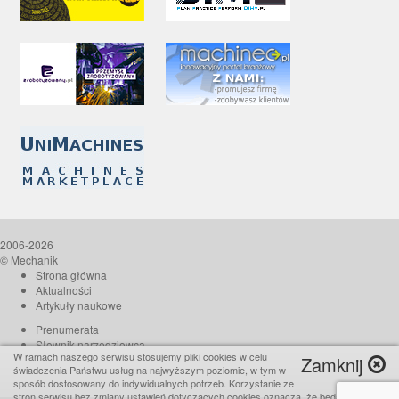
2006-2026
© Mechanik
Strona główna
Aktualności
Artykuły naukowe
Prenumerata
Słownik narzędziowca
W ramach naszego serwisu stosujemy pliki cookies w celu
Zamknij
O czasopiśmie
świadczenia Państwu usług na najwyższym poziomie, w tym w
Reklama
sposób dostosowany do indywidualnych potrzeb. Korzystanie ze
stron serwisu bez zmiany ustawień dotyczących cookies oznacza, że będą one
Kontakt