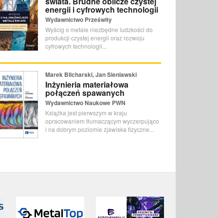
świata. Brudne oblicze czystej
energii i cyfrowych technologii
Wydawnictwo Prześwity
Wyścig o metale niezbędne ludzkości do
produkcji czystej energii oraz rozwoju
cyfrowych technologii...
Marek Blicharski, Jan Sieniawski
Inżynieria materiałowa
połączeń spawanych
Wydawnictwo Naukowe PWN
Książka jest pierwszym w kraju
opracowaniem tłumaczącym wyczerpująco
i na dobrym poziomie zjawiska fizyczne...