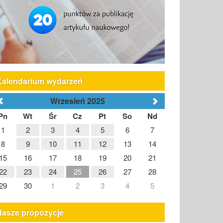
Kalendarium wydarzeń
Wrzesień 2025
Pn
Wt
Śr
Cz
Pt
So
Nd
1
2
3
4
5
6
7
8
9
10
11
12
13
14
15
16
17
18
19
20
21
22
23
24
25
26
27
28
29
30
1
2
3
4
5
Nasze propozycje