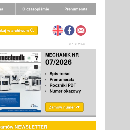
ma
O czasopiśmie
Prenumerata
ukaj w archiwum
07.08.2026
MECHANIK NR
07/2026
Spis treści
Prenumerata
Roczniki PDF
Numer okazowy
Zamów numer
Zamów NEWSLETTER