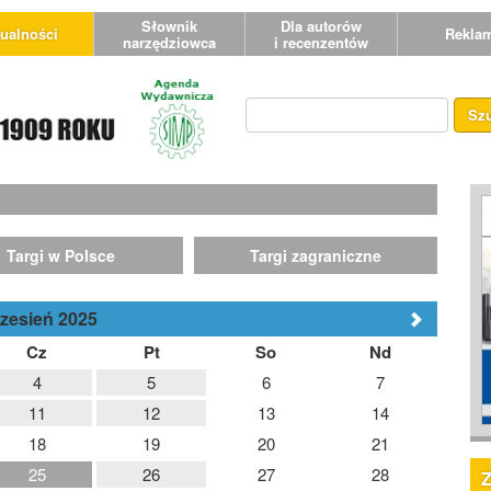
Słownik
Dla autorów
ualności
Rekla
narzędziowca
i recenzentów
Sz
Targi w Polsce
Targi zagraniczne
zesień 2025
Cz
Pt
So
Nd
4
5
6
7
11
12
13
14
18
19
20
21
25
26
27
28