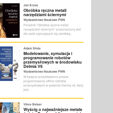
Jan Krzos
Obróbka ręczna metali
narzędziami ściernymi
Wydawnictwo Naukowe PWN
Poradnik "Obróbka ręczna metali
narzędziami ściernymi" przeznaczony jest
dla osób zajmujących się obróbką...
Adam Słota
Modelowanie, symulacja i
programowanie robotów
przemysłowych w środowisku
Delmia V6
Wydawnictwo Naukowe PWN
W książce przedstawiono proces
programowania offline robotów
przemysłowych w systemie Delmia v6, który
jest...
Vince Beiser
Wyścig o najważniejsze metale