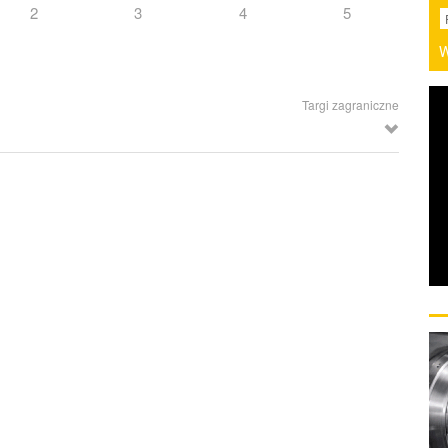
2
3
4
5
W
Targi zagraniczne
(Niemcy)