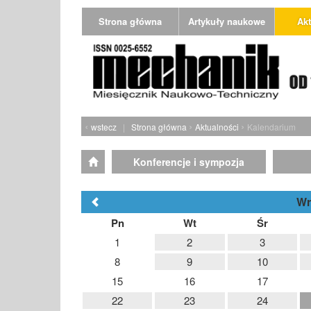
Strona główna
Artykuły naukowe
Akt
‹
›
›
wstecz
|
Strona główna
Aktualności
Kalendarium
Konferencje i sympozja
Wr
Pn
Wt
Śr
1
2
3
8
9
10
15
16
17
22
23
24