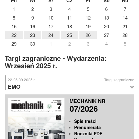
Pn
Wt
Śr
Cz
Pt
So
Nd
1
2
3
4
5
6
7
8
9
10
11
12
13
14
15
16
17
18
19
20
21
22
23
24
25
26
27
28
29
30
1
2
3
4
5
Targi zagraniczne - Wydarzenia:
Wrzesień 2025 r.
22-26.09.2025 r.
Targi zagraniczne
EMO
EMO
– Międzynarodowe Targi Obróbki Metali, Hanower (Niemcy)
MECHANIK NR
07/2026
Spis treści
Prenumerata
Roczniki PDF