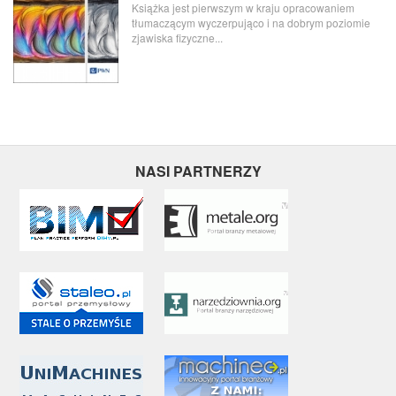
Książka jest pierwszym w kraju opracowaniem
tłumaczącym wyczerpująco i na dobrym poziomie
zjawiska fizyczne...
NASI PARTNERZY