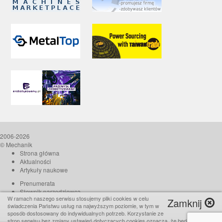
2006-2026
© Mechanik
Strona główna
Aktualności
Artykuły naukowe
Prenumerata
Słownik narzędziowca
W ramach naszego serwisu stosujemy pliki cookies w celu
Zamknij
O czasopiśmie
świadczenia Państwu usług na najwyższym poziomie, w tym w
Reklama
sposób dostosowany do indywidualnych potrzeb. Korzystanie ze
stron serwisu bez zmiany ustawień dotyczących cookies oznacza, że będą one
Kontakt