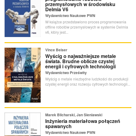
przemysłowych w środowisku
Delmia V6
Wydawnictwo Naukowe PWN
W książce przedstawiono proces programowania
offline robotów przemysłowych w systemie Delmia
v6, który jest...
Vince Beiser
Wyścig o najważniejsze metale
świata. Brudne oblicze czystej
energii i cyfrowych technologii
Wydawnictwo Prześwity
Wyścig o metale niezbędne ludzkości do produkcji
czystej energii oraz rozwoju cyfrowych technologii...
Marek Blicharski, Jan Sieniawski
Inżynieria materiałowa połączeń
spawanych
Wydawnictwo Naukowe PWN