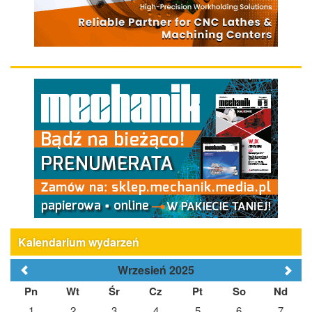
Kalendarium wydarzeń
Wrzesień 2025
Pn
Wt
Śr
Cz
Pt
So
Nd
1
2
3
4
5
6
7