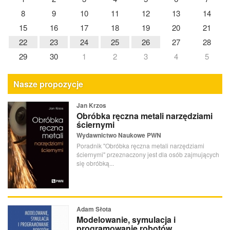
8
9
10
11
12
13
14
15
16
17
18
19
20
21
22
23
24
25
26
27
28
29
30
1
2
3
4
5
Nasze propozycje
Jan Krzos
Obróbka ręczna metali narzędziami
ściernymi
Wydawnictwo Naukowe PWN
Poradnik "Obróbka ręczna metali narzędziami
ściernymi" przeznaczony jest dla osób zajmujących
się obróbką...
Adam Słota
Modelowanie, symulacja i
programowanie robotów