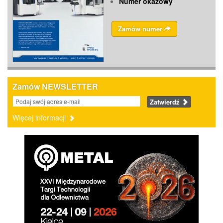
Numer okazowy
Zamów numer
Zamów NEWSLETTER
Zatwierdź
Więcej informacji