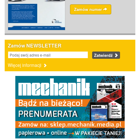
Zamów numer
Zamów NEWSLETTER
Zatwierdź
Więcej informacji