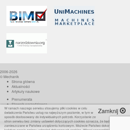
2006-2026
© Mechanik
Strona główna
Aktualności
Artykuły naukowe
Prenumerata
Słownik narzędziowca
W ramach naszego serwisu stosujemy pliki cookies w celu
Zamknij
O czasopiśmie
świadczenia Państwu usług na najwyższym poziomie, w tym w
Reklama
sposób dostosowany do indywidualnych potrzeb. Korzystanie ze
stron serwisu bez zmiany ustawień dotyczących cookies oznacza, że będą one
Kontakt
zamieszczane w Państwa urządzeniu końcowym. Możecie Państwo dokonać w
Realizacja:
TiO interactive
każdym czasie zmiany ustawień dotyczących cookies. Więcej szczegółów w naszej