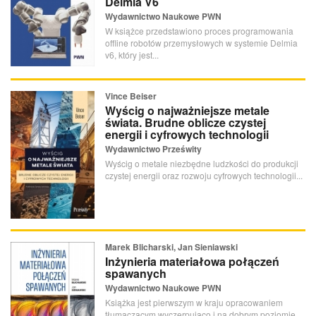
Delmia V6
Wydawnictwo Naukowe PWN
W książce przedstawiono proces programowania
offline robotów przemysłowych w systemie Delmia
v6, który jest...
Vince Beiser
Wyścig o najważniejsze metale
świata. Brudne oblicze czystej
energii i cyfrowych technologii
Wydawnictwo Prześwity
Wyścig o metale niezbędne ludzkości do produkcji
czystej energii oraz rozwoju cyfrowych technologii...
Marek Blicharski, Jan Sieniawski
Inżynieria materiałowa połączeń
spawanych
Wydawnictwo Naukowe PWN
Książka jest pierwszym w kraju opracowaniem
tłumaczącym wyczerpująco i na dobrym poziomie