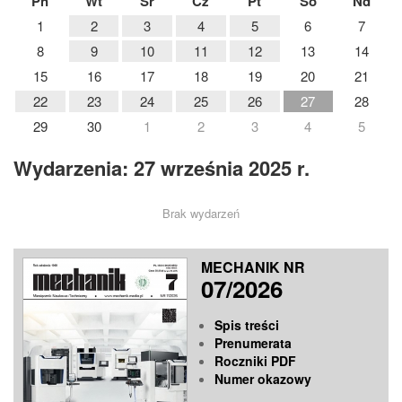
Pn
Wt
Śr
Cz
Pt
So
Nd
1
2
3
4
5
6
7
8
9
10
11
12
13
14
15
16
17
18
19
20
21
22
23
24
25
26
27
28
29
30
1
2
3
4
5
Wydarzenia: 27 września 2025 r.
Brak wydarzeń
MECHANIK NR
07/2026
Spis treści
Prenumerata
Roczniki PDF
Numer okazowy