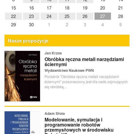
15
16
17
18
19
20
21
22
23
24
25
26
27
28
29
30
1
2
3
4
5
Nasze propozycje
Jan Krzos
Obróbka ręczna metali narzędziami
ściernymi
Wydawnictwo Naukowe PWN
Poradnik "Obróbka ręczna metali narzędziami
ściernymi" przeznaczony jest dla osób zajmujących
się obróbką...
Adam Słota
Modelowanie, symulacja i
programowanie robotów
przemysłowych w środowisku