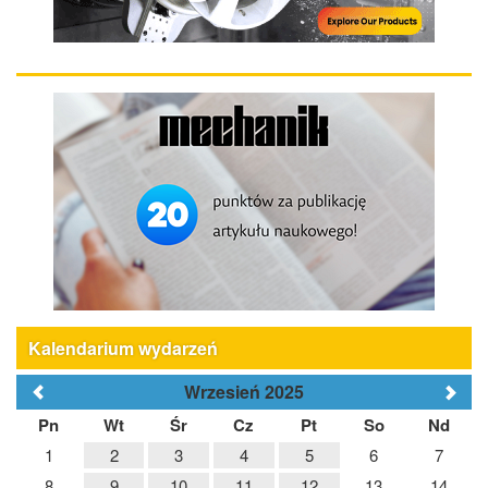
Kalendarium wydarzeń
Wrzesień 2025
Pn
Wt
Śr
Cz
Pt
So
Nd
1
2
3
4
5
6
7
8
9
10
11
12
13
14