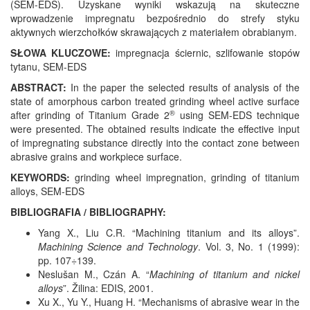
(SEM-EDS). Uzyskane wyniki wskazują na skuteczne
wprowadzenie impregnatu bezpośrednio do strefy styku
aktywnych wierzchołków skrawających z materiałem obrabianym.
SŁOWA KLUCZOWE:
impregnacja ściernic, szlifowanie stopów
tytanu, SEM-EDS
ABSTRACT:
In the paper the selected results of analysis of the
state of amorphous carbon treated grinding wheel active surface
®
after grinding of Titanium Grade 2
using SEM-EDS technique
were presented. The obtained results indicate the effective input
of impregnating substance directly into the contact zone between
abrasive grains and workpiece surface.
KEYWORDS:
grinding wheel impregnation, grinding of titanium
alloys, SEM-EDS
BIBLIOGRAFIA / BIBLIOGRAPHY:
Yang X., Liu C.R. “Machining titanium and its alloys”.
Machining Science and Technology
. Vol. 3, No. 1 (1999):
pp. 107÷139.
Neslušan M., Czán A. “
Machining of titanium and nickel
alloys
”. Žilina: EDIS, 2001.
Xu X., Yu Y., Huang H. “Mechanisms of abrasive wear in the