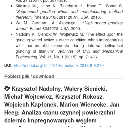
Vol. 27 (2007): pp. 387÷389.
Kitajima M., Unno K., Takehara H., Kono T., Soma S.
“
Segmented grinding wheel and manufacturing method
therefor”
. Patent 2010/0261420 A1, USA, 2010.
Wu M., Carman L.A., Aspensjo L. “
High speed grinding
wheel”
. Patent 6047278, USA, 2000.
Nadolny K., Sienicki W., Wojtewicz M. “The effect upon the
grinding wheel active surface condition when impregnating
with non-metallic elements during internal cylindrical
grinding of titanium”.
Archives of Civil and Mechanical
Engineering
. Vol. 15, No. 1 (2015): pp. 71÷86.
DOI:
http://dx.doi.org/10.17814/mechanik.2016.8-9.270
Pobierz plik / download
Krzysztof Nadolny, Walery Sienicki,
Michał Wojtewicz, Krzysztof Rokosz,
Wojciech Kapłonek, Marion Wienecke, Jan
Heeg: Analiza stanu czynnej powierzchni
ściernic impregnowanych węglem