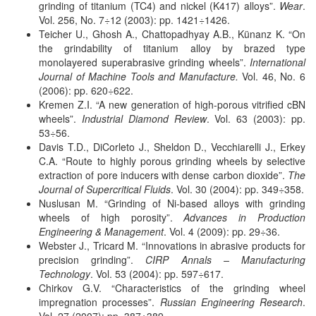
grinding of titanium (TC4) and nickel (K417) alloys”.
Wear
.
Vol. 256, No. 7÷12 (2003): pp. 1421÷1426.
Teicher U., Ghosh A., Chattopadhyay A.B., Künanz K. “On
the grindability of titanium alloy by brazed type
monolayered superabrasive grinding wheels”.
International
Journal of Machine Tools and Manufacture.
Vol. 46, No. 6
(2006): pp. 620÷622.
Kremen Z.I. “A new generation of high-porous vitrified cBN
wheels”.
Industrial Diamond Review
. Vol. 63 (2003): pp.
53÷56.
Davis T.D., DiCorleto J., Sheldon D., Vecchiarelli J., Erkey
C.A. “Route to highly porous grinding wheels by selective
extraction of pore inducers with dense carbon dioxide”.
The
Journal of Supercritical Fluids
. Vol. 30 (2004): pp. 349÷358.
Nuslusan M. “Grinding of Ni-based alloys with grinding
wheels of high porosity”.
Advances in Production
Engineering & Management
. Vol. 4 (2009): pp. 29÷36.
Webster J., Tricard M. “Innovations in abrasive products for
precision grinding”.
CIRP Annals – Manufacturing
Technology
. Vol. 53 (2004): pp. 597÷617.
Chirkov G.V. “Characteristics of the grinding wheel
impregnation processes”.
Russian Engineering Research
.