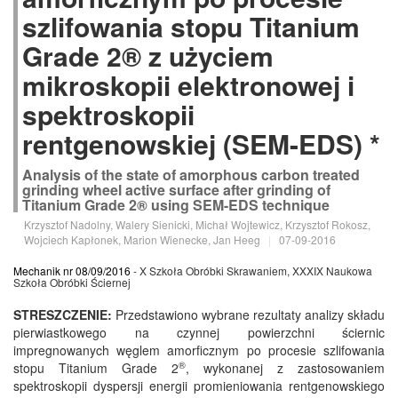
szlifowania stopu Titanium
Grade 2® z użyciem
mikroskopii elektronowej i
spektroskopii
rentgenowskiej (SEM-EDS) *
Analysis of the state of amorphous carbon treated
grinding wheel active surface after grinding of
Titanium Grade 2® using SEM-EDS technique
Krzysztof Nadolny, Walery Sienicki, Michał Wojtewicz, Krzysztof Rokosz,
Wojciech Kapłonek, Marion Wienecke, Jan Heeg
|
07-09-2016
Mechanik nr 08/09/2016
- X Szkoła Obróbki Skrawaniem, XXXIX Naukowa
Szkoła Obróbki Ściernej
STRESZCZENIE:
Przedstawiono wybrane rezultaty analizy składu
pierwiastkowego na czynnej powierzchni ściernic
impregnowanych węglem amorficznym po procesie szlifowania
®
stopu Titanium Grade 2
, wykonanej z zastosowaniem
spektroskopii dyspersji energii promieniowania rentgenowskiego