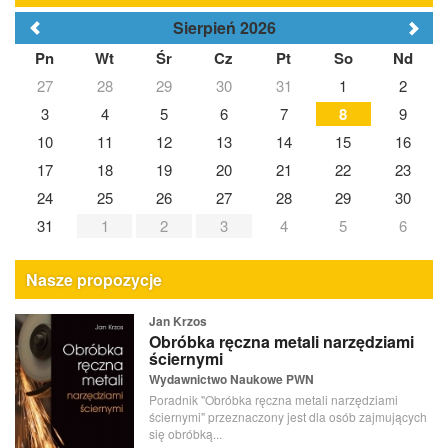
Sierpień 2026
Pn
Wt
Śr
Cz
Pt
So
Nd
27
28
29
30
31
1
2
3
4
5
6
7
8
9
10
11
12
13
14
15
16
17
18
19
20
21
22
23
24
25
26
27
28
29
30
31
1
2
3
4
5
6
Nasze propozycje
Jan Krzos
Obróbka ręczna metali narzędziami
ściernymi
Wydawnictwo Naukowe PWN
Poradnik "Obróbka ręczna metali narzędziami
ściernymi" przeznaczony jest dla osób zajmujących
się obróbką...