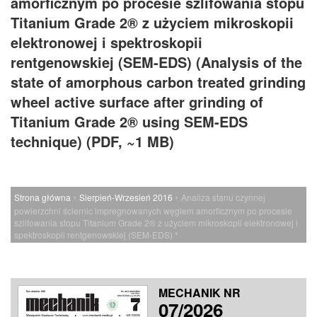
amorficznym po procesie szlifowania stopu
Titanium Grade 2® z użyciem mikroskopii
elektronowej i spektroskopii
rentgenowskiej (SEM-EDS) (Analysis of the
state of amorphous carbon treated grinding
wheel active surface after grinding of
Titanium Grade 2® using SEM-EDS
technique) (PDF, ~1 MB)
›
›
Strona główna
Sierpień-Wrzesień 2016
Analiza stanu czynnej
powierzchni ściernic impregnowanych węglem amorficznym po procesie
szlifowania stopu Titanium Grade 2® z użyciem mikroskopii elektronowej i
spektroskopii rentgenowskiej (SEM-EDS) *
MECHANIK NR
07/2026