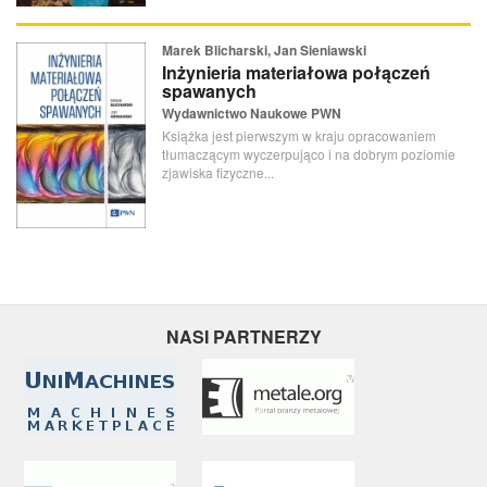
Marek Blicharski, Jan Sieniawski
Inżynieria materiałowa połączeń
spawanych
Wydawnictwo Naukowe PWN
Książka jest pierwszym w kraju opracowaniem
tłumaczącym wyczerpująco i na dobrym poziomie
zjawiska fizyczne...
NASI PARTNERZY