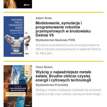
Adam Słota
Modelowanie, symulacja i
programowanie robotów
przemysłowych w środowisku
Delmia V6
Wydawnictwo Naukowe PWN
W książce przedstawiono proces programowania
offline robotów przemysłowych w systemie Delmia
v6, który jest...
Vince Beiser
Wyścig o najważniejsze metale
świata. Brudne oblicze czystej
energii i cyfrowych technologii
Wydawnictwo Prześwity
Wyścig o metale niezbędne ludzkości do produkcji
czystej energii oraz rozwoju cyfrowych technologii...