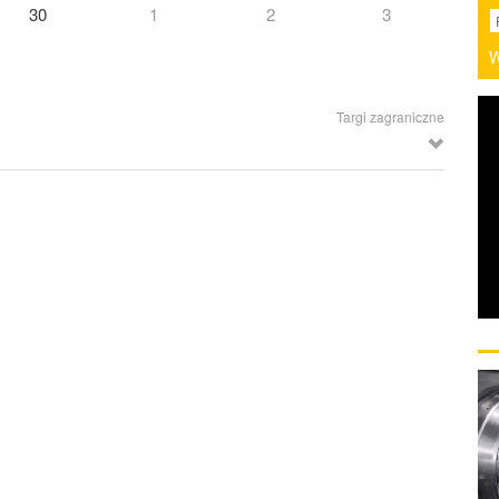
30
1
2
3
W
Targi zagraniczne