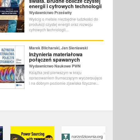
świata. Brudne oblicze czystej
energii i cyfrowych technologii
Wydawnictwo Prześwity
Wyścig o metale niezbędne ludzkości do
produkcji czystej energii oraz rozwoju
cyfrowych technologii...
Marek Blicharski, Jan Sieniawski
Inżynieria materiałowa
połączeń spawanych
Wydawnictwo Naukowe PWN
Książka jest pierwszym w kraju
opracowaniem tłumaczącym wyczerpująco
i na dobrym poziomie zjawiska fizyczne...