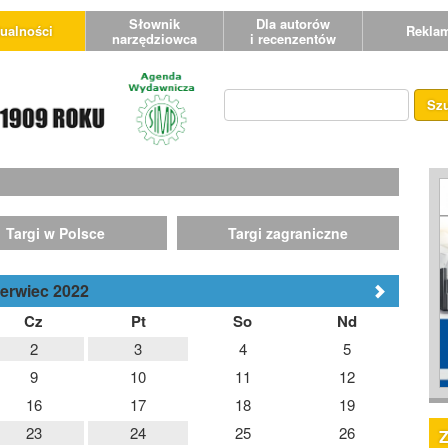
Słownik
Dla autorów
ualności
Rekla
narzędziowca
i recenzentów
Sz
Targi w Polsce
Targi zagraniczne
erwiec 2022
Cz
Pt
So
Nd
2
3
4
5
9
10
11
12
16
17
18
19
23
24
25
26