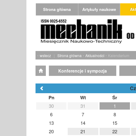
Strona główna
Artykuły naukowe
Akt
‹
›
›
wstecz
|
Strona główna
Aktualności
Kalendarium
Konferencje i sympozja
Cz
Pn
Wt
Śr
30
31
1
6
7
8
13
14
15
20
21
22