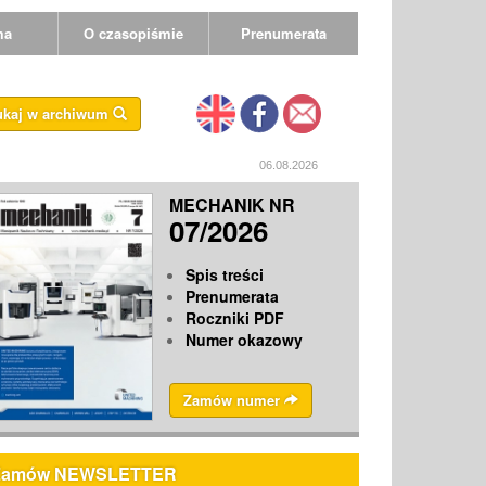
ma
O czasopiśmie
Prenumerata
ukaj w archiwum
06.08.2026
MECHANIK NR
07/2026
Spis treści
Prenumerata
Roczniki PDF
Numer okazowy
Zamów numer
Zamów NEWSLETTER