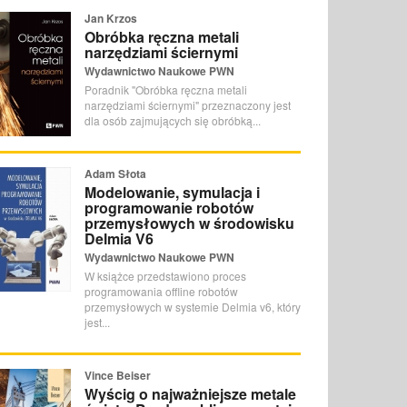
Jan Krzos
Obróbka ręczna metali
narzędziami ściernymi
Wydawnictwo Naukowe PWN
Poradnik "Obróbka ręczna metali
narzędziami ściernymi" przeznaczony jest
dla osób zajmujących się obróbką...
Adam Słota
Modelowanie, symulacja i
programowanie robotów
przemysłowych w środowisku
Delmia V6
Wydawnictwo Naukowe PWN
W książce przedstawiono proces
programowania offline robotów
przemysłowych w systemie Delmia v6, który
jest...
Vince Beiser
Wyścig o najważniejsze metale