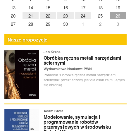
13
14
15
16
17
18
19
20
21
22
23
24
25
26
27
28
29
30
1
2
3
Nasze propozycje
Jan Krzos
Obróbka ręczna metali narzędziami
ściernymi
Wydawnictwo Naukowe PWN
Poradnik "Obróbka ręczna metali narzędziami
ściernymi" przeznaczony jest dla osób zajmujących
się obróbką...
Adam Słota
Modelowanie, symulacja i
programowanie robotów
przemysłowych w środowisku