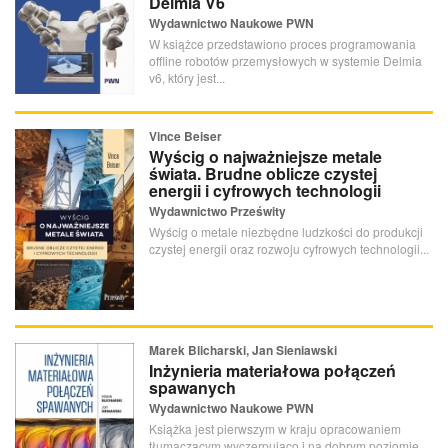
Delmia V6
Wydawnictwo Naukowe PWN
W książce przedstawiono proces programowania
offline robotów przemysłowych w systemie Delmia
v6, który jest...
Vince Beiser
Wyścig o najważniejsze metale
świata. Brudne oblicze czystej
energii i cyfrowych technologii
Wydawnictwo Prześwity
Wyścig o metale niezbędne ludzkości do produkcji
czystej energii oraz rozwoju cyfrowych technologii...
Marek Blicharski, Jan Sieniawski
Inżynieria materiałowa połączeń
spawanych
Wydawnictwo Naukowe PWN
Książka jest pierwszym w kraju opracowaniem
tłumaczącym wyczerpująco i na dobrym poziomie