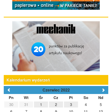
Kalendarium wydarzeń
Czerwiec 2022
Pn
Wt
Śr
Cz
Pt
So
Nd
30
31
1
2
3
4
5
6
7
8
9
10
11
12