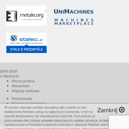
2006-2026
© Mechanik
Strona główna
Aktualności
Artykuły naukowe
Prenumerata
Słownik narzędziowca
W ramach naszego serwisu stosujemy pliki cookies w celu
Zamknij
O czasopiśmie
świadczenia Państwu usług na najwyższym poziomie, w tym w
Reklama
sposób dostosowany do indywidualnych potrzeb. Korzystanie ze
stron serwisu bez zmiany ustawień dotyczących cookies oznacza, że będą one
Kontakt
zamieszczane w Państwa urządzeniu końcowym. Możecie Państwo dokonać w
Realizacja:
TiO interactive
każdym czasie zmiany ustawień dotyczących cookies. Więcej szczegółów w naszej