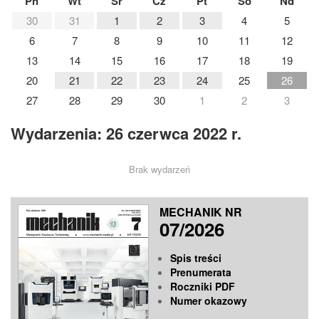
Pn
Wt
Śr
Cz
Pt
So
Nd
30
31
1
2
3
4
5
6
7
8
9
10
11
12
13
14
15
16
17
18
19
20
21
22
23
24
25
26
27
28
29
30
1
2
3
Wydarzenia: 26 czerwca 2022 r.
Brak wydarzeń
MECHANIK NR
07/2026
Spis treści
Prenumerata
Roczniki PDF
Numer okazowy