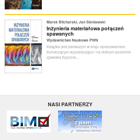
Marek Blicharski, Jan Sieniawski
Inżynieria materiałowa połączeń
spawanych
Wydawnictwo Naukowe PWN
Książka jest pierwszym w kraju opracowaniem
tłumaczącym wyczerpująco i na dobrym poziomie
zjawiska fizyczne...
NASI PARTNERZY