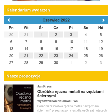
Kalendarium wydarzeń
Czerwiec 2022
Pn
Wt
Śr
Cz
Pt
So
Nd
30
31
1
2
3
4
5
6
7
8
9
10
11
12
13
14
15
16
17
18
19
20
21
22
23
24
25
26
27
28
29
30
1
2
3
Nasze propozycje
Jan Krzos
Obróbka ręczna metali narzędziami
ściernymi
Wydawnictwo Naukowe PWN
Poradnik "Obróbka ręczna metali narzędziami
ściernymi" przeznaczony jest dla osób zajmujących