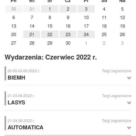
Pn
Wt
Śr
Cz
Pt
So
Nd
30
31
1
2
3
4
5
6
7
8
9
10
11
12
13
14
15
16
17
18
19
20
21
22
23
24
25
26
27
28
29
30
1
2
3
Wydarzenia: Czerwiec 2022 r.
30.05-03.06.2022 r.
Targi zagraniczne
BIEMH
BIEMH
– Targi Obrabiarkowe, Bilbao (Hiszpania)
21-23.06.2022 r.
Targi zagraniczne
LASYS
LASYS
– Targi Rozwiązań Systemowych w Laserowej Obróbce
Materiałów, Stuttgart (Niemcy)
21-24.06.2022 r.
Targi zagraniczne
AUTOMATICA
AUTOMATICA
– Targi Automatyki i Mechatroniki, Monachium (Niemcy)