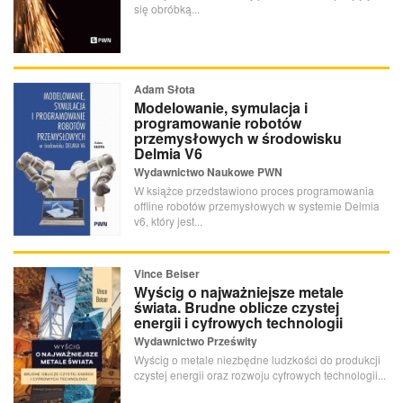
się obróbką...
Adam Słota
Modelowanie, symulacja i
programowanie robotów
przemysłowych w środowisku
Delmia V6
Wydawnictwo Naukowe PWN
W książce przedstawiono proces programowania
offline robotów przemysłowych w systemie Delmia
v6, który jest...
Vince Beiser
Wyścig o najważniejsze metale
świata. Brudne oblicze czystej
energii i cyfrowych technologii
Wydawnictwo Prześwity
Wyścig o metale niezbędne ludzkości do produkcji
czystej energii oraz rozwoju cyfrowych technologii...