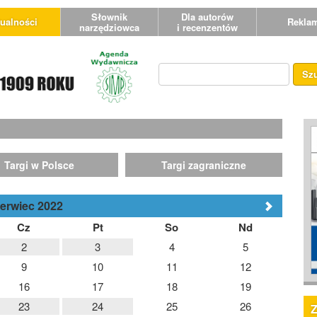
Słownik
Dla autorów
ualności
Rekla
narzędziowca
i recenzentów
Sz
Targi w Polsce
Targi zagraniczne
erwiec 2022
Cz
Pt
So
Nd
2
3
4
5
9
10
11
12
16
17
18
19
23
24
25
26