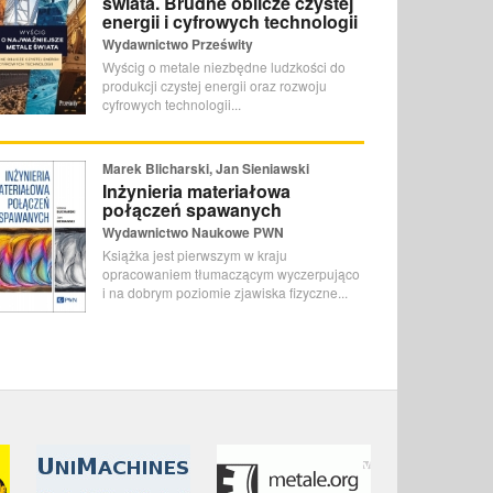
świata. Brudne oblicze czystej
energii i cyfrowych technologii
Wydawnictwo Prześwity
Wyścig o metale niezbędne ludzkości do
produkcji czystej energii oraz rozwoju
cyfrowych technologii...
Marek Blicharski, Jan Sieniawski
Inżynieria materiałowa
połączeń spawanych
Wydawnictwo Naukowe PWN
Książka jest pierwszym w kraju
opracowaniem tłumaczącym wyczerpująco
i na dobrym poziomie zjawiska fizyczne...