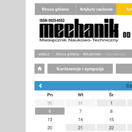
Strona główna
Artykuły naukowe
Akt
‹
›
›
wstecz
|
Strona główna
Aktualności
Kalendarium
Konferencje i sympozja
Cz
Pn
Wt
Śr
30
31
1
6
7
8
13
14
15
20
21
22