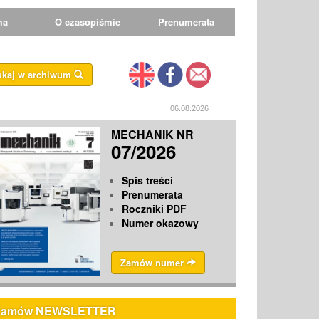
ma
O czasopiśmie
Prenumerata
ukaj w archiwum
06.08.2026
MECHANIK NR
07/2026
Spis treści
Prenumerata
Roczniki PDF
Numer okazowy
Zamów numer
Zamów NEWSLETTER