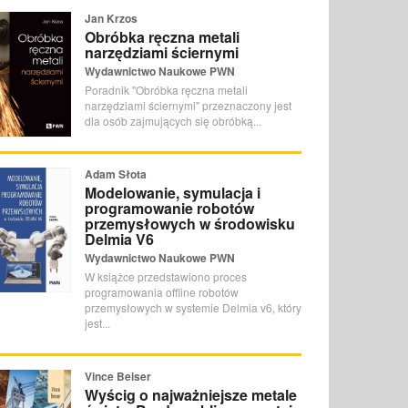
Jan Krzos
Obróbka ręczna metali
narzędziami ściernymi
Wydawnictwo Naukowe PWN
Poradnik "Obróbka ręczna metali
narzędziami ściernymi" przeznaczony jest
dla osób zajmujących się obróbką...
Adam Słota
Modelowanie, symulacja i
programowanie robotów
przemysłowych w środowisku
Delmia V6
Wydawnictwo Naukowe PWN
W książce przedstawiono proces
programowania offline robotów
przemysłowych w systemie Delmia v6, który
jest...
Vince Beiser
Wyścig o najważniejsze metale