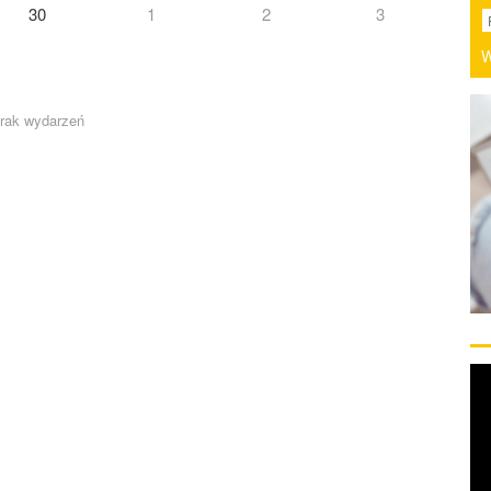
30
1
2
3
W
rak wydarzeń