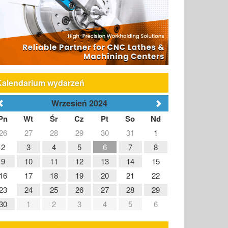
Kalendarium wydarzeń
Wrzesień 2024
Pn
Wt
Śr
Cz
Pt
So
Nd
26
27
28
29
30
31
1
2
3
4
5
6
7
8
9
10
11
12
13
14
15
16
17
18
19
20
21
22
23
24
25
26
27
28
29
30
1
2
3
4
5
6