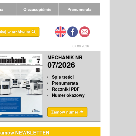
ma
O czasopiśmie
Prenumerata
ukaj w archiwum
07.08.2026
MECHANIK NR
07/2026
Spis treści
Prenumerata
Roczniki PDF
Numer okazowy
Zamów numer
Zamów NEWSLETTER