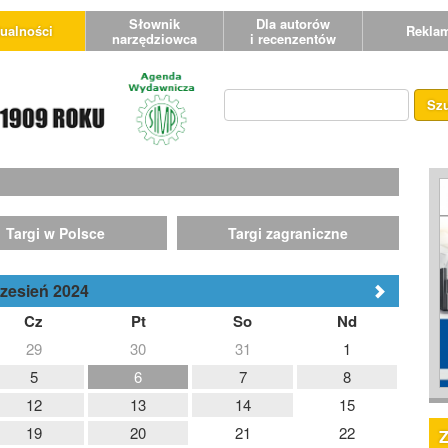
Słownik
Dla autorów
ualności
Rekla
narzędziowca
i recenzentów
Sz
Targi w Polsce
Targi zagraniczne
zesień 2024
Cz
Pt
So
Nd
29
30
31
1
5
6
7
8
12
13
14
15
19
20
21
22