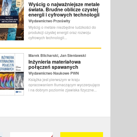
Wyścig o najważniejsze metale
świata. Brudne oblicze czystej
energii i cyfrowych technologii
Wydawnictwo Prześwity
Wyścig o metale niezbędne ludzkości do
produkcji czystej energii oraz rozwoju
cyfrowych technologii...
Marek Blicharski, Jan Sieniawski
Inżynieria materiałowa
połączeń spawanych
Wydawnictwo Naukowe PWN
Książka jest pierwszym w kraju
opracowaniem tłumaczącym wyczerpująco
i na dobrym poziomie zjawiska fizyczne...