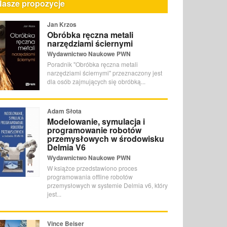
Nasze propozycje
Jan Krzos
Obróbka ręczna metali
narzędziami ściernymi
Wydawnictwo Naukowe PWN
Poradnik "Obróbka ręczna metali
narzędziami ściernymi" przeznaczony jest
dla osób zajmujących się obróbką...
Adam Słota
Modelowanie, symulacja i
programowanie robotów
przemysłowych w środowisku
Delmia V6
Wydawnictwo Naukowe PWN
W książce przedstawiono proces
programowania offline robotów
przemysłowych w systemie Delmia v6, który
jest...
Vince Beiser