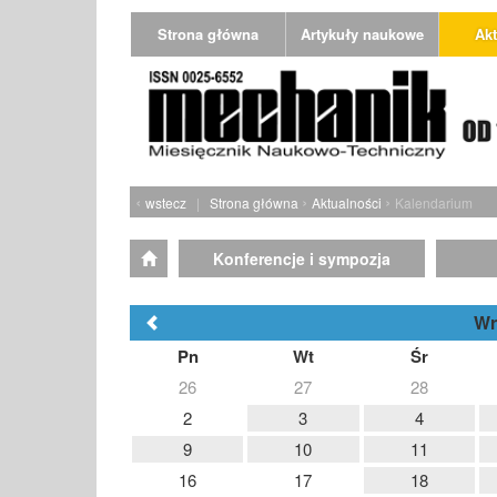
Strona główna
Artykuły naukowe
Akt
‹
›
›
wstecz
|
Strona główna
Aktualności
Kalendarium
Konferencje i sympozja
Wr
Pn
Wt
Śr
26
27
28
2
3
4
9
10
11
16
17
18