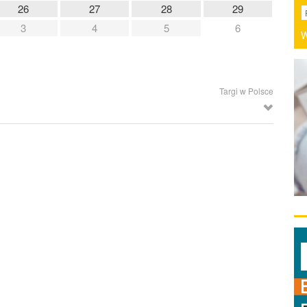
26
27
28
29
3
4
5
6
W
Targi w Polsce
Kielce