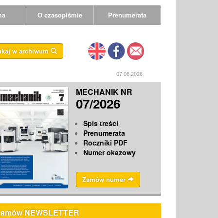
ma
O czasopiśmie
Prenumerata
ukaj w archiwum
07.08.2026
MECHANIK NR
07/2026
Spis treści
Prenumerata
Roczniki PDF
Numer okazowy
Zamów numer
Zamów NEWSLETTER