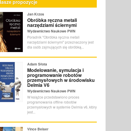
Nasze propozycje
Jan Krzos
Obróbka ręczna metali
narzędziami ściernymi
Wydawnictwo Naukowe PWN
Poradnik "Obróbka ręczna metali
narzędziami ściernymi" przeznaczony jest
dla osób zajmujących się obróbką...
Adam Słota
Modelowanie, symulacja i
programowanie robotów
przemysłowych w środowisku
Delmia V6
Wydawnictwo Naukowe PWN
W książce przedstawiono proces
programowania offline robotów
przemysłowych w systemie Delmia v6, który
jest...
Vince Beiser