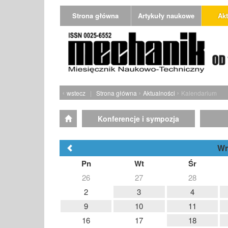
Strona główna
Artykuły naukowe
Akt
‹
›
›
wstecz
|
Strona główna
Aktualności
Kalendarium
Konferencje i sympozja
Wr
Pn
Wt
Śr
26
27
28
2
3
4
9
10
11
16
17
18