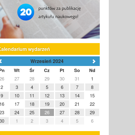
Kalendarium wydarzeń
Wrzesień 2024
Pn
Wt
Śr
Cz
Pt
So
Nd
26
27
28
29
30
31
1
2
3
4
5
6
7
8
9
10
11
12
13
14
15
16
17
18
19
20
21
22
23
24
25
26
27
28
29
30
1
2
3
4
5
6