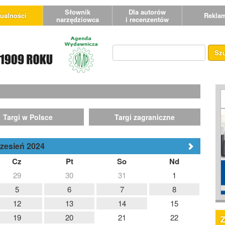
Słownik
Dla autorów
ualności
Rekla
narzędziowca
i recenzentów
Sz
Targi w Polsce
Targi zagraniczne
zesień 2024
Cz
Pt
So
Nd
29
30
31
1
5
6
7
8
12
13
14
15
19
20
21
22