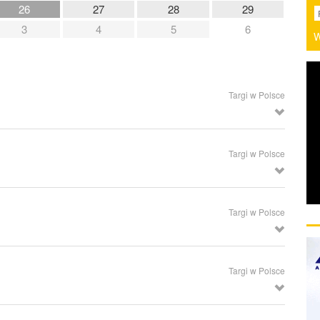
26
27
28
29
3
4
5
6
W
Targi w Polsce
minium i Technologii, Materiałów i Produktów Metali Nieżelaznych,
Targi w Polsce
wa, Kielce
Targi w Polsce
ch i Technik Łączenia, Kraków
Targi w Polsce
 Etykietowania, Poznań