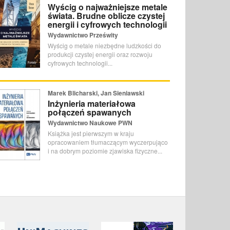
Wyścig o najważniejsze metale
świata. Brudne oblicze czystej
energii i cyfrowych technologii
Wydawnictwo Prześwity
Wyścig o metale niezbędne ludzkości do
produkcji czystej energii oraz rozwoju
cyfrowych technologii...
Marek Blicharski, Jan Sieniawski
Inżynieria materiałowa
połączeń spawanych
Wydawnictwo Naukowe PWN
Książka jest pierwszym w kraju
opracowaniem tłumaczącym wyczerpująco
i na dobrym poziomie zjawiska fizyczne...