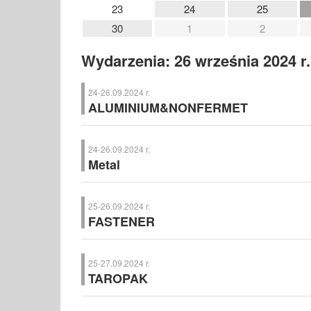
23
24
25
30
1
2
Wydarzenia: 26 września 2024 r.
24-26.09.2024 r.
ALUMINIUM&NONFERMET
ALUMINIUM&NONFERMET
– Międzynarodowe Targi Alu
Kielce
24-26.09.2024 r.
Metal
Metal
– Międzynarodowe Targi Technologii dla Odlewnict
25-26.09.2024 r.
FASTENER
FASTENER
– Międzynarodowe Targi Elementów Złączny
25-27.09.2024 r.
TAROPAK
TAROPAK
– Międzynarodowe Targi Techniki Pakowania i