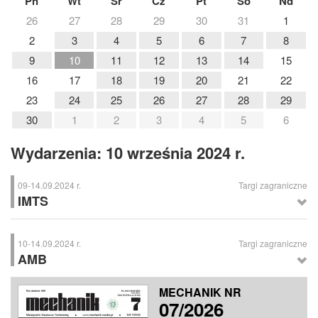
Pn
Wt
Śr
Cz
Pt
So
Nd
26
27
28
29
30
31
1
2
3
4
5
6
7
8
9
10
11
12
13
14
15
16
17
18
19
20
21
22
23
24
25
26
27
28
29
30
1
2
3
4
5
6
Wydarzenia: 10 września 2024 r.
09-14.09.2024 r.
Targi zagraniczne
IMTS
IMTS
– Międzynarodowe Targi Technologii Produkcji, Chicago (USA)
10-14.09.2024 r.
Targi zagraniczne
AMB
AMB
– Targi Obróbki Metali, Stuttgart (Niemcy)
MECHANIK NR
07/2026