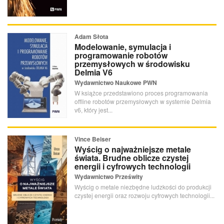
Adam Słota
Modelowanie, symulacja i
programowanie robotów
przemysłowych w środowisku
Delmia V6
Wydawnictwo Naukowe PWN
W książce przedstawiono proces programowania
offline robotów przemysłowych w systemie Delmia
v6, który jest...
Vince Beiser
Wyścig o najważniejsze metale
świata. Brudne oblicze czystej
energii i cyfrowych technologii
Wydawnictwo Prześwity
Wyścig o metale niezbędne ludzkości do produkcji
czystej energii oraz rozwoju cyfrowych technologii...