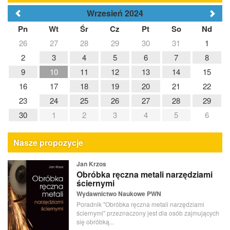
Wrzesień 2024
Pn
Wt
Śr
Cz
Pt
So
Nd
26
27
28
29
30
31
1
2
3
4
5
6
7
8
9
10
11
12
13
14
15
16
17
18
19
20
21
22
23
24
25
26
27
28
29
30
1
2
3
4
5
6
Nasze propozycje
Jan Krzos
Obróbka ręczna metali narzędziami
ściernymi
Wydawnictwo Naukowe PWN
Poradnik "Obróbka ręczna metali narzędziami
ściernymi" przeznaczony jest dla osób zajmujących
się obróbką...