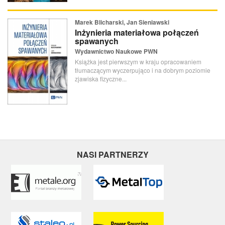
Marek Blicharski, Jan Sieniawski
Inżynieria materiałowa połączeń
spawanych
Wydawnictwo Naukowe PWN
Książka jest pierwszym w kraju opracowaniem
tłumaczącym wyczerpująco i na dobrym poziomie
zjawiska fizyczne...
NASI PARTNERZY