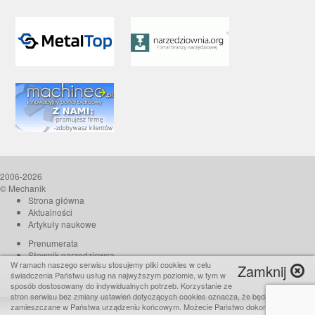
2006-2026
© Mechanik
Strona główna
Aktualności
Artykuły naukowe
Prenumerata
Słownik narzędziowca
W ramach naszego serwisu stosujemy pliki cookies w celu
Zamknij
O czasopiśmie
świadczenia Państwu usług na najwyższym poziomie, w tym w
Reklama
sposób dostosowany do indywidualnych potrzeb. Korzystanie ze
stron serwisu bez zmiany ustawień dotyczących cookies oznacza, że będą one
Kontakt
zamieszczane w Państwa urządzeniu końcowym. Możecie Państwo dokonać w