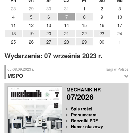
Pn
Wt
Śr
Cz
Pt
So
Nd
28
29
30
31
1
2
3
4
5
6
7
8
9
10
11
12
13
14
15
16
17
18
19
20
21
22
23
24
25
26
27
28
29
30
1
Wydarzenia: 07 września 2023 r.
05-08.09.2023 r.
Targi w Polsce
MSPO
MSPO
– Międzynarodowy Salon Przemysłu Obronnego, Kielce
MECHANIK NR
07/2026
Spis treści
Prenumerata
Roczniki PDF
Numer okazowy