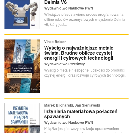
Delmia V6
Wydawnictwo Naukowe PWN
W książce przedstawiono proces programowania
offline robotów przemysłowych w systemie Delmia
v6, który jest...
Vince Beiser
Wyścig o najważniejsze metale
świata. Brudne oblicze czystej
energii i cyfrowych technologii
Wydawnictwo Prześwity
Wyścig o metale niezbędne ludzkości do produkcji
czystej energii oraz rozwoju cyfrowych technologii...
Marek Blicharski, Jan Sieniawski
Inżynieria materiałowa połączeń
spawanych
Wydawnictwo Naukowe PWN
Książka jest pierwszym w kraju opracowaniem