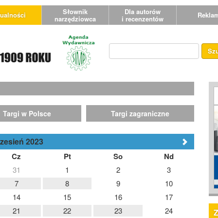
Słownik
Dla autorów
ualności
Rekla
narzędziowca
i recenzentów
Sz
Targi w Polsce
Targi zagraniczne
zesień 2023
Cz
Pt
So
Nd
31
1
2
3
7
8
9
10
14
15
16
17
21
22
23
24