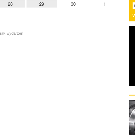
28
29
30
1
W
rak wydarzeń