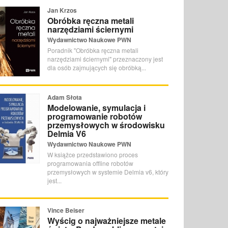
Jan Krzos
Obróbka ręczna metali
narzędziami ściernymi
Wydawnictwo Naukowe PWN
Poradnik "Obróbka ręczna metali
narzędziami ściernymi" przeznaczony jest
dla osób zajmujących się obróbką...
Adam Słota
Modelowanie, symulacja i
programowanie robotów
przemysłowych w środowisku
Delmia V6
Wydawnictwo Naukowe PWN
W książce przedstawiono proces
programowania offline robotów
przemysłowych w systemie Delmia v6, który
jest...
Vince Beiser
Wyścig o najważniejsze metale