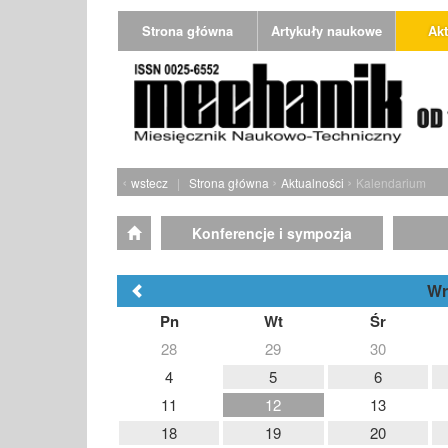
Strona główna
Artykuły naukowe
Akt
‹
›
›
wstecz
|
Strona główna
Aktualności
Kalendarium
Konferencje i sympozja
Wr
Pn
Wt
Śr
28
29
30
4
5
6
11
12
13
18
19
20