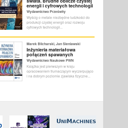
świata. Brudne oblicze czystej
energii i cyfrowych technologii
Wydawnictwo Prześwity
Wyścig o metale niezbędne ludzkości do
produkcji czystej energii oraz rozwoju
cyfrowych technologii...
Marek Blicharski, Jan Sieniawski
Inżynieria materiałowa
połączeń spawanych
Wydawnictwo Naukowe PWN
Książka jest pierwszym w kraju
opracowaniem tłumaczącym wyczerpująco
i na dobrym poziomie zjawiska fizyczne...