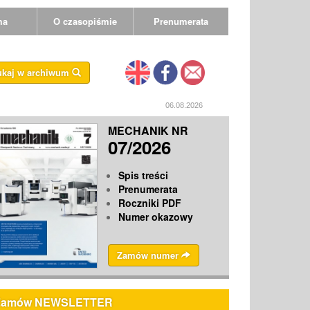
ma
O czasopiśmie
Prenumerata
ukaj w archiwum
06.08.2026
MECHANIK NR
07/2026
Spis treści
Prenumerata
Roczniki PDF
Numer okazowy
Zamów numer
Zamów NEWSLETTER