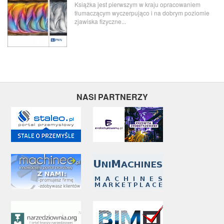
Książka jest pierwszym w kraju opracowaniem
tłumaczącym wyczerpująco i na dobrym poziomie
zjawiska fizyczne...
NASI PARTNERZY