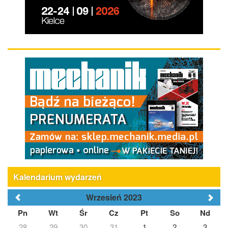
Kalendarium wydarzeń
Wrzesień 2023
Pn
Wt
Śr
Cz
Pt
So
Nd
28
29
30
31
1
2
3