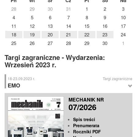
Pn
Wt
Śr
Cz
Pt
So
Nd
28
29
30
31
1
2
3
4
5
6
7
8
9
10
11
12
13
14
15
16
17
18
19
20
21
22
23
24
25
26
27
28
29
30
1
Targi zagraniczne - Wydarzenia:
Wrzesień 2023 r.
18-23.09.2023 r.
Targi zagraniczne
EMO
EMO
– Międzynarodowe Targi Obróbki Metali, Hanower (Niemcy)
MECHANIK NR
07/2026
Spis treści
Prenumerata
Roczniki PDF