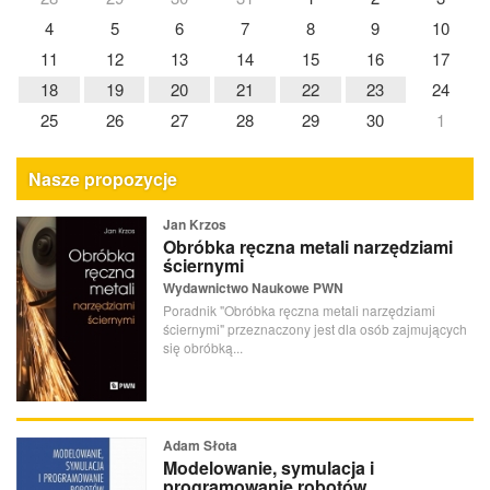
4
5
6
7
8
9
10
11
12
13
14
15
16
17
18
19
20
21
22
23
24
25
26
27
28
29
30
1
Nasze propozycje
Jan Krzos
Obróbka ręczna metali narzędziami
ściernymi
Wydawnictwo Naukowe PWN
Poradnik "Obróbka ręczna metali narzędziami
ściernymi" przeznaczony jest dla osób zajmujących
się obróbką...
Adam Słota
Modelowanie, symulacja i
programowanie robotów