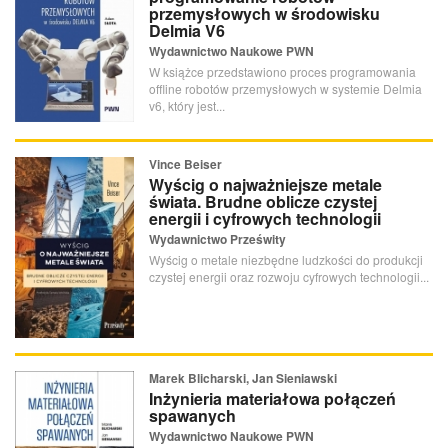
przemysłowych w środowisku
Delmia V6
Wydawnictwo Naukowe PWN
W książce przedstawiono proces programowania
offline robotów przemysłowych w systemie Delmia
v6, który jest...
Vince Beiser
Wyścig o najważniejsze metale
świata. Brudne oblicze czystej
energii i cyfrowych technologii
Wydawnictwo Prześwity
Wyścig o metale niezbędne ludzkości do produkcji
czystej energii oraz rozwoju cyfrowych technologii...
Marek Blicharski, Jan Sieniawski
Inżynieria materiałowa połączeń
spawanych
Wydawnictwo Naukowe PWN