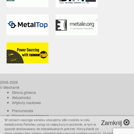
2006-2026
© Mechanik
Strona główna
Aktualności
Artykuły naukowe
Prenumerata
Słownik narzędziowca
W ramach naszego serwisu stosujemy pliki cookies w celu
Zamknij
O czasopiśmie
świadczenia Państwu usług na najwyższym poziomie, w tym w
Reklama
sposób dostosowany do indywidualnych potrzeb. Korzystanie ze
stron serwisu bez zmiany ustawień dotyczących cookies oznacza, że będą one
Kontakt