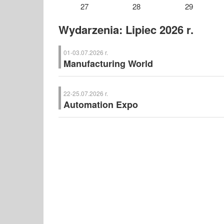
27
28
29
Wydarzenia: Lipiec 2026 r.
01-03.07.2026 r.
Manufacturing World
Manufacturing World
– Międzynarodowe Targi Branży Pr
22-25.07.2026 r.
Automation Expo
Automation Expo
– Międzynarodowe Targi Automatyki, 