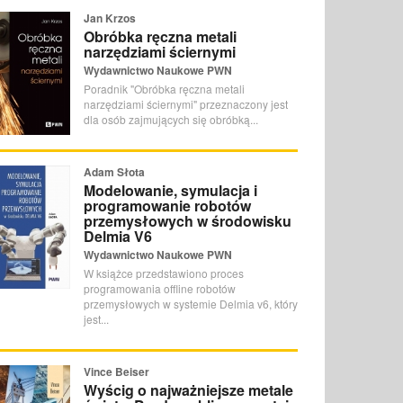
Jan Krzos
Obróbka ręczna metali
narzędziami ściernymi
Wydawnictwo Naukowe PWN
Poradnik "Obróbka ręczna metali
narzędziami ściernymi" przeznaczony jest
dla osób zajmujących się obróbką...
Adam Słota
Modelowanie, symulacja i
programowanie robotów
przemysłowych w środowisku
Delmia V6
Wydawnictwo Naukowe PWN
W książce przedstawiono proces
programowania offline robotów
przemysłowych w systemie Delmia v6, który
jest...
Vince Beiser
Wyścig o najważniejsze metale