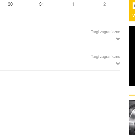
30
31
1
2
W
Targi zagraniczne
odukcyjnej, Tokio (Japonia)
Targi zagraniczne
Robotyki i Nowoczesnych Technologii, Mumbaj (Indie)