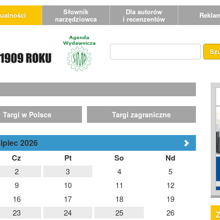
Słownik
Dla autorów
ualności
Rekla
narzędziowca
i recenzentów
Sz
Targi w Polsce
Targi zagraniczne
ipiec 2026
Cz
Pt
So
Nd
2
3
4
5
9
10
11
12
16
17
18
19
23
24
25
26