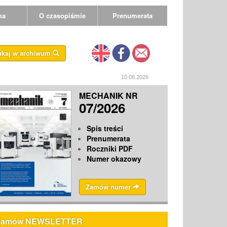
ma
O czasopiśmie
Prenumerata
ukaj w archiwum
10.08.2026
MECHANIK NR
07/2026
Spis treści
Prenumerata
Roczniki PDF
Numer okazowy
Zamów numer
Zamów NEWSLETTER