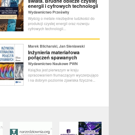
świata. Brudne oblicze czystej
energii i cyfrowych technologii
Wydawnictwo Prześwity
Wyścig o metale niezbędne ludzkości do
produkcji czystej energii oraz rozwoju
cyfrowych technologii...
Marek Blicharski, Jan Sieniawski
Inżynieria materiałowa
połączeń spawanych
Wydawnictwo Naukowe PWN
Książka jest pierwszym w kraju
opracowaniem tłumaczącym wyczerpująco
i na dobrym poziomie zjawiska fizyczne...