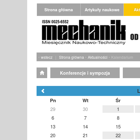
Strona główna
Artykuły naukowe
Akt
‹
›
›
wstecz
|
Strona główna
Aktualności
Kalendarium
Konferencje i sympozja
L
Pn
Wt
Śr
29
30
1
6
7
8
13
14
15
20
21
22