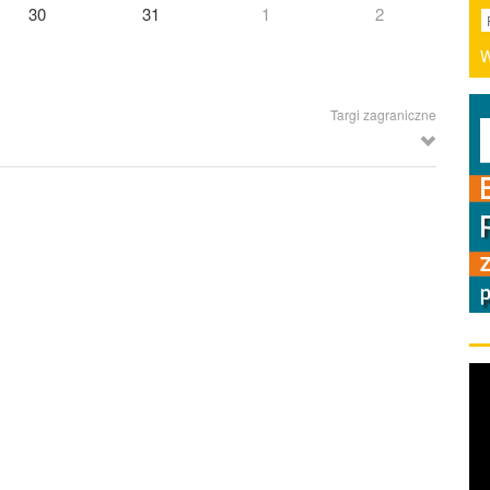
30
31
1
2
W
Targi zagraniczne
Robotyki i Nowoczesnych Technologii, Mumbaj (Indie)