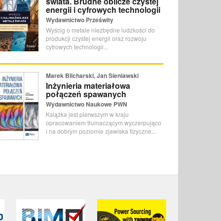
świata. Brudne oblicze czystej
energii i cyfrowych technologii
Wydawnictwo Prześwity
Wyścig o metale niezbędne ludzkości do
produkcji czystej energii oraz rozwoju
cyfrowych technologii...
Marek Blicharski, Jan Sieniawski
Inżynieria materiałowa
połączeń spawanych
Wydawnictwo Naukowe PWN
Książka jest pierwszym w kraju
opracowaniem tłumaczącym wyczerpująco
i na dobrym poziomie zjawiska fizyczne...