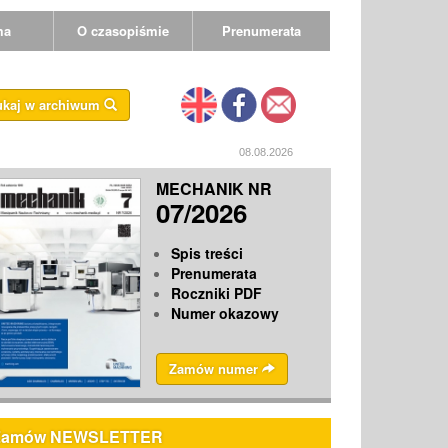
ma
O czasopiśmie
Prenumerata
ukaj w archiwum
08.08.2026
MECHANIK NR
07/2026
Spis treści
Prenumerata
Roczniki PDF
Numer okazowy
Zamów numer
Zamów NEWSLETTER