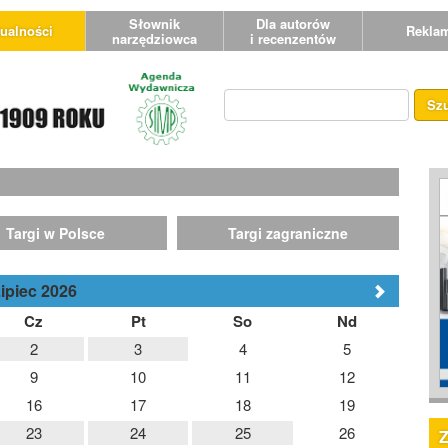
Słownik
Dla autorów
ualności
Rekla
narzędziowca
i recenzentów
Sz
Targi w Polsce
Targi zagraniczne
ipiec 2026
Cz
Pt
So
Nd
2
3
4
5
9
10
11
12
16
17
18
19
23
24
25
26