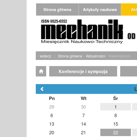
Strona główna
Artykuły naukowe
Akt
‹
›
›
wstecz
|
Strona główna
Aktualności
Kalendarium
Konferencje i sympozja
L
Pn
Wt
Śr
29
30
1
6
7
8
13
14
15
20
21
22