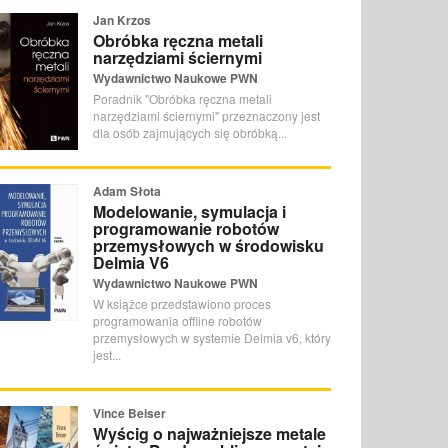
Jan Krzos
Obróbka ręczna metali
narzędziami ściernymi
Wydawnictwo Naukowe PWN
Poradnik "Obróbka ręczna metali
narzędziami ściernymi" przeznaczony jest
dla osób zajmujących się obróbką...
Adam Słota
Modelowanie, symulacja i
programowanie robotów
przemysłowych w środowisku
Delmia V6
Wydawnictwo Naukowe PWN
W książce przedstawiono proces
programowania offline robotów
przemysłowych w systemie Delmia v6, który
jest...
Vince Beiser
Wyścig o najważniejsze metale