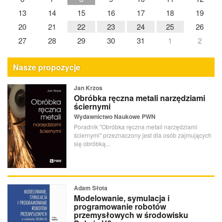
13
14
15
16
17
18
19
20
21
22
23
24
25
26
27
28
29
30
31
1
2
Nasze propozycje
Jan Krzos
Obróbka ręczna metali narzędziami
ściernymi
Wydawnictwo Naukowe PWN
Poradnik "Obróbka ręczna metali narzędziami
ściernymi" przeznaczony jest dla osób zajmujących
się obróbką...
Adam Słota
Modelowanie, symulacja i
programowanie robotów
przemysłowych w środowisku