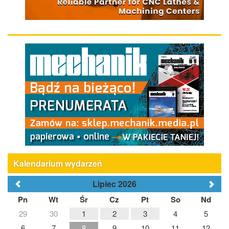
Kalendarium wydarzeń
Lipiec 2026
Pn
Wt
Śr
Cz
Pt
So
Nd
29
30
1
2
3
4
5
6
7
8
9
10
11
12