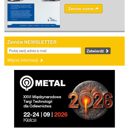
Zamów numer
Zamów NEWSLETTER
Zatwierdź
Więcej informacji