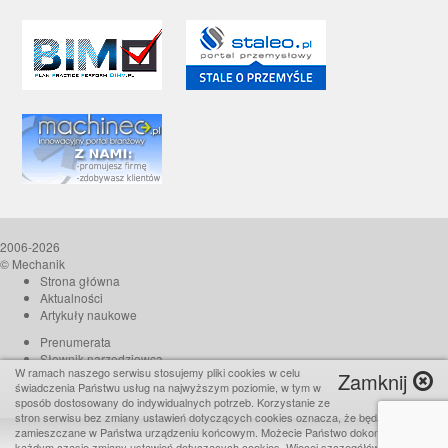
2006-2026
© Mechanik
Strona główna
Aktualności
Artykuły naukowe
Prenumerata
Słownik narzędziowca
W ramach naszego serwisu stosujemy pliki cookies w celu
Zamknij
O czasopiśmie
świadczenia Państwu usług na najwyższym poziomie, w tym w
Reklama
sposób dostosowany do indywidualnych potrzeb. Korzystanie ze
stron serwisu bez zmiany ustawień dotyczących cookies oznacza, że będą one
Kontakt
zamieszczane w Państwa urządzeniu końcowym. Możecie Państwo dokonać w
Realizacja:
TiO interactive
każdym czasie zmiany ustawień dotyczących cookies. Więcej szczegółów w naszej