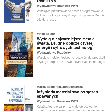
Delmia V6
Wydawnictwo Naukowe PWN
W książce przedstawiono proces programowania
offline robotów przemysłowych w systemie Delmia
v6, który jest...
Vince Beiser
Wyścig o najważniejsze metale
świata. Brudne oblicze czystej
energii i cyfrowych technologii
Wydawnictwo Prześwity
Wyścig o metale niezbędne ludzkości do produkcji
czystej energii oraz rozwoju cyfrowych technologii...
Marek Blicharski, Jan Sieniawski
Inżynieria materiałowa połączeń
spawanych
Wydawnictwo Naukowe PWN
Książka jest pierwszym w kraju opracowaniem
tłumaczącym wyczerpująco i na dobrym poziomie