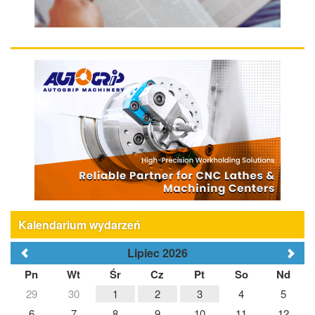
Kalendarium wydarzeń
Lipiec 2026
Pn
Wt
Śr
Cz
Pt
So
Nd
29
30
1
2
3
4
5
6
7
8
9
10
11
12