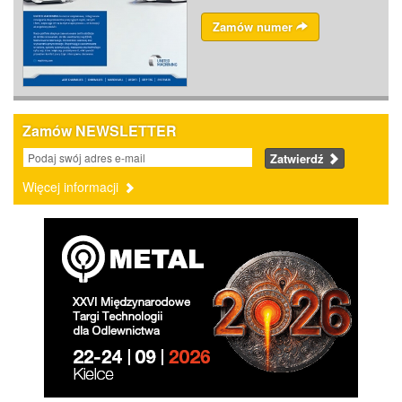
Zamów numer
Zamów NEWSLETTER
Zatwierdź
Więcej informacji