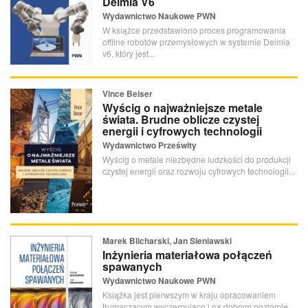
Delmia V6
Wydawnictwo Naukowe PWN
W książce przedstawiono proces programowania
offline robotów przemysłowych w systemie Delmia
v6, który jest...
Vince Beiser
Wyścig o najważniejsze metale
świata. Brudne oblicze czystej
energii i cyfrowych technologii
Wydawnictwo Prześwity
Wyścig o metale niezbędne ludzkości do produkcji
czystej energii oraz rozwoju cyfrowych technologii...
Marek Blicharski, Jan Sieniawski
Inżynieria materiałowa połączeń
spawanych
Wydawnictwo Naukowe PWN
Książka jest pierwszym w kraju opracowaniem
tłumaczącym wyczerpująco i na dobrym poziomie