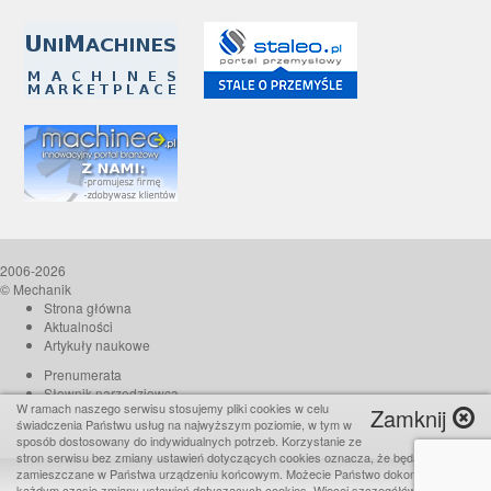
2006-2026
© Mechanik
Strona główna
Aktualności
Artykuły naukowe
Prenumerata
Słownik narzędziowca
W ramach naszego serwisu stosujemy pliki cookies w celu
Zamknij
O czasopiśmie
świadczenia Państwu usług na najwyższym poziomie, w tym w
Reklama
sposób dostosowany do indywidualnych potrzeb. Korzystanie ze
stron serwisu bez zmiany ustawień dotyczących cookies oznacza, że będą one
Kontakt
zamieszczane w Państwa urządzeniu końcowym. Możecie Państwo dokonać w
Realizacja:
TiO interactive
każdym czasie zmiany ustawień dotyczących cookies. Więcej szczegółów w naszej