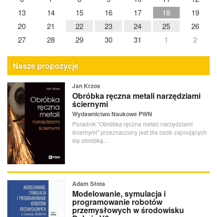
13
14
15
16
17
18
19
20
21
22
23
24
25
26
27
28
29
30
31
1
2
Nasze propozycje
Jan Krzos
Obróbka ręczna metali narzędziami
ściernymi
Wydawnictwo Naukowe PWN
Poradnik "Obróbka ręczna metali narzędziami
ściernymi" przeznaczony jest dla osób zajmujących
się obróbką...
Adam Słota
Modelowanie, symulacja i
programowanie robotów
przemysłowych w środowisku