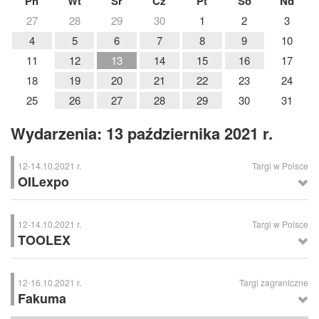
Pn
Wt
Śr
Cz
Pt
So
Nd
27
28
29
30
1
2
3
4
5
6
7
8
9
10
11
12
13
14
15
16
17
18
19
20
21
22
23
24
25
26
27
28
29
30
31
Wydarzenia: 13 października 2021 r.
12-14.10.2021 r.
Targi w Polsce
OILexpo
OILexpo
– Targi Olejów, Smarów i Płynów Technologicznych dla
Przemysłu, Sosnowiec
12-14.10.2021 r.
Targi w Polsce
TOOLEX
TOOLEX
– Międzynarodowe Targi Obrabiarek, Narzędzi i Technologii
Obróbki, Sosnowiec
12-16.10.2021 r.
Targi zagraniczne
Fakuma
Fakuma
– Międzynarodowe Targi Przetwórstwa Tworzyw Sztucznych,