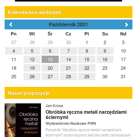
Kalendarium wydarzeń
Październik 2021
Pn
Wt
Śr
Cz
Pt
So
Nd
27
28
29
30
1
2
3
4
5
6
7
8
9
10
11
12
13
14
15
16
17
18
19
20
21
22
23
24
25
26
27
28
29
30
31
Nasze propozycje
Jan Krzos
Obróbka ręczna metali narzędziami
ściernymi
Wydawnictwo Naukowe PWN
Poradnik "Obróbka ręczna metali narzędziami
ściernymi" przeznaczony jest dla osób zajmujących