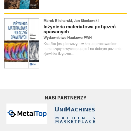
Marek Blicharski, Jan Sieniawski
Inżynieria materiałowa połączeń
spawanych
Wydawnictwo Naukowe PWN
Książka jest pierwszym w kraju opracowaniem
tłumaczącym wyczerpująco i na dobrym poziomie
zjawiska fizyczne...
NASI PARTNERZY