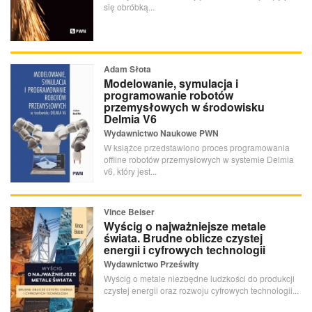
się obróbką...
Adam Słota
Modelowanie, symulacja i
programowanie robotów
przemysłowych w środowisku
Delmia V6
Wydawnictwo Naukowe PWN
W książce przedstawiono proces programowania
offline robotów przemysłowych w systemie Delmia
v6, który jest...
Vince Beiser
Wyścig o najważniejsze metale
świata. Brudne oblicze czystej
energii i cyfrowych technologii
Wydawnictwo Prześwity
Wyścig o metale niezbędne ludzkości do produkcji
czystej energii oraz rozwoju cyfrowych technologii...