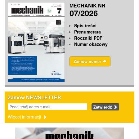
MECHANIK NR
Friedrichshafen (Niemcy)
07/2026
Spis treści
Prenumerata
Roczniki PDF
Numer okazowy
Zamów numer
Zamów NEWSLETTER
Zatwierdź
Więcej informacji