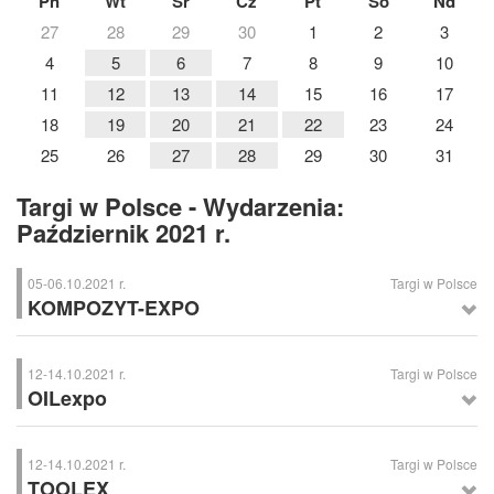
Pn
Wt
Śr
Cz
Pt
So
Nd
27
28
29
30
1
2
3
4
5
6
7
8
9
10
11
12
13
14
15
16
17
18
19
20
21
22
23
24
25
26
27
28
29
30
31
Targi w Polsce - Wydarzenia:
Październik 2021 r.
05-06.10.2021 r.
Targi w Polsce
KOMPOZYT-EXPO
KOMPOZYT-EXPO
– Międzynarodowe Targi Materiałów, Technologii i
Wyrobów Kompozytowych, Kraków
12-14.10.2021 r.
Targi w Polsce
OILexpo
OILexpo
– Targi Olejów, Smarów i Płynów Technologicznych dla
Przemysłu, Sosnowiec
12-14.10.2021 r.
Targi w Polsce
TOOLEX