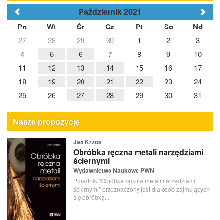
Październik 2021
Pn
Wt
Śr
Cz
Pt
So
Nd
27
28
29
30
1
2
3
4
5
6
7
8
9
10
11
12
13
14
15
16
17
18
19
20
21
22
23
24
25
26
27
28
29
30
31
Nasze propozycje
Jan Krzos
Obróbka ręczna metali narzędziami
ściernymi
Wydawnictwo Naukowe PWN
Poradnik "Obróbka ręczna metali narzędziami
ściernymi" przeznaczony jest dla osób zajmujących
się obróbką...