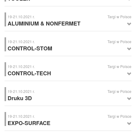
TOOLEX
– Międzynarodowe Targi Obrabiarek, Narzędzi i Technologii
Obróbki, Sosnowiec
19-21.10.2021 r.
Targi w Polsce
ALUMINIUM & NONFERMET
ALUMINIUM & NONFERMET
– Międzynarodowe Targi Aluminium i
Technologii, Materiałów i Produktów z Metali Nieżelaznych, Kielce
19-21.10.2021 r.
Targi w Polsce
CONTROL-STOM
CONTROL-STOM
– Targi Przemysłowej Techniki Pomiarowej, Kielce
19-21.10.2021 r.
Targi w Polsce
CONTROL-TECH
CONTROL-TECH
– Targi Przemysłowej Techniki Pomiarowej oraz
Badań Nieniszczących, Kielce
19-21.10.2021 r.
Targi w Polsce
Druku 3D
Druku 3D
, Kielce
19-21.10.2021 r.
Targi w Polsce
EXPO-SURFACE
EXPO-SURFACE
– Targi Technologii Antykorozyjnych oraz Ochrony