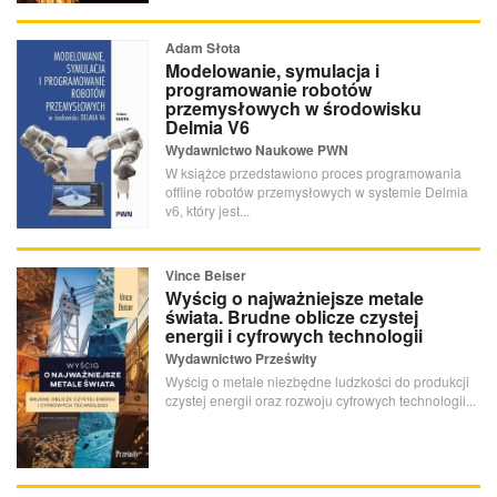
Adam Słota
Modelowanie, symulacja i
programowanie robotów
przemysłowych w środowisku
Delmia V6
Wydawnictwo Naukowe PWN
W książce przedstawiono proces programowania
offline robotów przemysłowych w systemie Delmia
v6, który jest...
Vince Beiser
Wyścig o najważniejsze metale
świata. Brudne oblicze czystej
energii i cyfrowych technologii
Wydawnictwo Prześwity
Wyścig o metale niezbędne ludzkości do produkcji
czystej energii oraz rozwoju cyfrowych technologii...