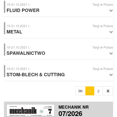
Powierzchni, Kielce
19-21.10.2021 r.
Targi w Polsce
FLUID POWER
FLUID POWER
– Targi Pneumatyki, Hydrauliki, Napędów i Sterowań,
Kielce
19-21.10.2021 r.
Targi w Polsce
METAL
METAL
– Międzynarodowe Targi Technologii dla Odlewnictwa, Kielce
19-21.10.2021 r.
Targi w Polsce
SPAWALNICTWO
SPAWALNICTWO
– Międzynarodowe Targi Technologii i Urządzeń dla
Spawalnictwa, Kielce
19-21.10.2021 r.
Targi w Polsce
STOM-BLECH & CUTTING
STOM-BLECH & CUTTING
– Targi Obróbki Blach i Cięcia, Kielce
1
2
MECHANIK NR
07/2026