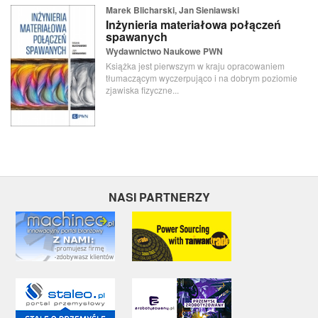
Marek Blicharski, Jan Sieniawski
Inżynieria materiałowa połączeń
spawanych
Wydawnictwo Naukowe PWN
Książka jest pierwszym w kraju opracowaniem
tłumaczącym wyczerpująco i na dobrym poziomie
zjawiska fizyczne...
NASI PARTNERZY