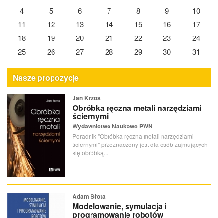
4
5
6
7
8
9
10
11
12
13
14
15
16
17
18
19
20
21
22
23
24
25
26
27
28
29
30
31
Nasze propozycje
Jan Krzos
Obróbka ręczna metali narzędziami
ściernymi
Wydawnictwo Naukowe PWN
Poradnik "Obróbka ręczna metali narzędziami
ściernymi" przeznaczony jest dla osób zajmujących
się obróbką...
Adam Słota
Modelowanie, symulacja i
programowanie robotów