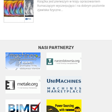
Książka jest pierwszym w kraju opracowaniem
tłumaczącym wyczerpująco i na dobrym poziomie
zjawiska fizyczne...
NASI PARTNERZY