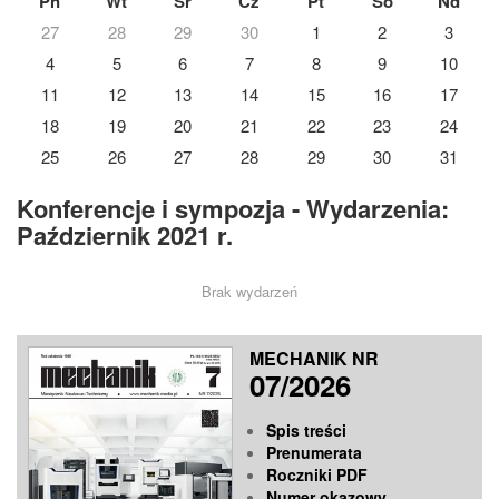
Pn
Wt
Śr
Cz
Pt
So
Nd
27
28
29
30
1
2
3
4
5
6
7
8
9
10
11
12
13
14
15
16
17
18
19
20
21
22
23
24
25
26
27
28
29
30
31
Konferencje i sympozja - Wydarzenia:
Październik 2021 r.
Brak wydarzeń
MECHANIK NR
07/2026
Spis treści
Prenumerata
Roczniki PDF
Numer okazowy