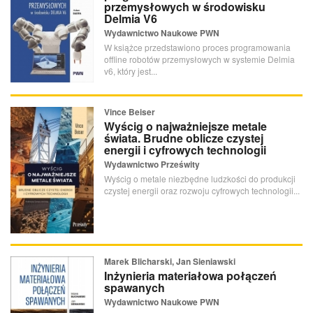
przemysłowych w środowisku
Delmia V6
Wydawnictwo Naukowe PWN
W książce przedstawiono proces programowania
offline robotów przemysłowych w systemie Delmia
v6, który jest...
Vince Beiser
Wyścig o najważniejsze metale
świata. Brudne oblicze czystej
energii i cyfrowych technologii
Wydawnictwo Prześwity
Wyścig o metale niezbędne ludzkości do produkcji
czystej energii oraz rozwoju cyfrowych technologii...
Marek Blicharski, Jan Sieniawski
Inżynieria materiałowa połączeń
spawanych
Wydawnictwo Naukowe PWN