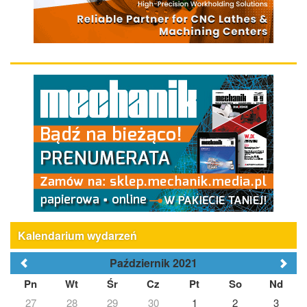
Kalendarium wydarzeń
Październik 2021
Pn
Wt
Śr
Cz
Pt
So
Nd
27
28
29
30
1
2
3