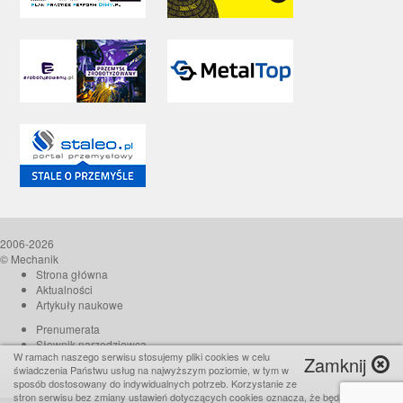
2006-2026
© Mechanik
Strona główna
Aktualności
Artykuły naukowe
Prenumerata
Słownik narzędziowca
W ramach naszego serwisu stosujemy pliki cookies w celu
Zamknij
O czasopiśmie
świadczenia Państwu usług na najwyższym poziomie, w tym w
Reklama
sposób dostosowany do indywidualnych potrzeb. Korzystanie ze
stron serwisu bez zmiany ustawień dotyczących cookies oznacza, że będą one
Kontakt