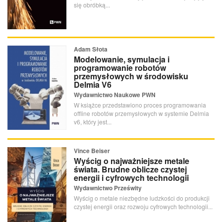
się obróbką...
Adam Słota
Modelowanie, symulacja i
programowanie robotów
przemysłowych w środowisku
Delmia V6
Wydawnictwo Naukowe PWN
W książce przedstawiono proces programowania
offline robotów przemysłowych w systemie Delmia
v6, który jest...
Vince Beiser
Wyścig o najważniejsze metale
świata. Brudne oblicze czystej
energii i cyfrowych technologii
Wydawnictwo Prześwity
Wyścig o metale niezbędne ludzkości do produkcji
czystej energii oraz rozwoju cyfrowych technologii...