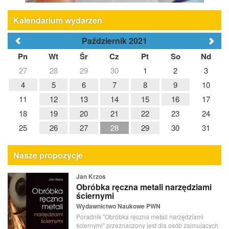
Kalendarium wydarzeń
Październik 2021
Pn
Wt
Śr
Cz
Pt
So
Nd
27
28
29
30
1
2
3
4
5
6
7
8
9
10
11
12
13
14
15
16
17
18
19
20
21
22
23
24
25
26
27
28
29
30
31
Nasze propozycje
Jan Krzos
Obróbka ręczna metali narzędziami
ściernymi
Wydawnictwo Naukowe PWN
Poradnik "Obróbka ręczna metali narzędziami
ściernymi" przeznaczony jest dla osób zajmujących