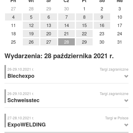
Pn
Wt
Śr
Cz
Pt
So
Nd
27
28
29
30
1
2
3
4
5
6
7
8
9
10
11
12
13
14
15
16
17
18
19
20
21
22
23
24
25
26
27
28
29
30
31
Wydarzenia: 28 października 2021 r.
26-29.10.2021 r.
Targi zagraniczne
Blechexpo
Blechexpo
– Międzynarodowe Targi Obróbki Blach, Stuttgart (Niemcy)
26-29.10.2021 r.
Targi zagraniczne
Schweisstec
Schweisstec
– Międzynarodowe Targi Technologii Łączenia, Stuttgart
(Niemcy)
27-28.10.2021 r.
Targi w Polsce
ExpoWELDING
ExpoWELDING
– Międzynarodowe Targi Spawalnicze, Gdańsk