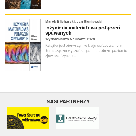
Marek Blicharski, Jan Sieniawski
Inżynieria materiałowa połączeń
spawanych
Wydawnictwo Naukowe PWN
Książka jest pierwszym w kraju opracowaniem
tłumaczącym wyczerpująco i na dobrym poziomie
zjawiska fizyczne...
NASI PARTNERZY