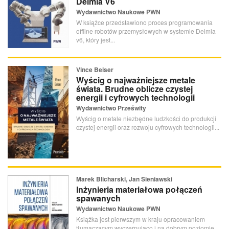
Delmia V6
Wydawnictwo Naukowe PWN
W książce przedstawiono proces programowania
offline robotów przemysłowych w systemie Delmia
v6, który jest...
Vince Beiser
Wyścig o najważniejsze metale
świata. Brudne oblicze czystej
energii i cyfrowych technologii
Wydawnictwo Prześwity
Wyścig o metale niezbędne ludzkości do produkcji
czystej energii oraz rozwoju cyfrowych technologii...
Marek Blicharski, Jan Sieniawski
Inżynieria materiałowa połączeń
spawanych
Wydawnictwo Naukowe PWN
Książka jest pierwszym w kraju opracowaniem
tłumaczącym wyczerpująco i na dobrym poziomie