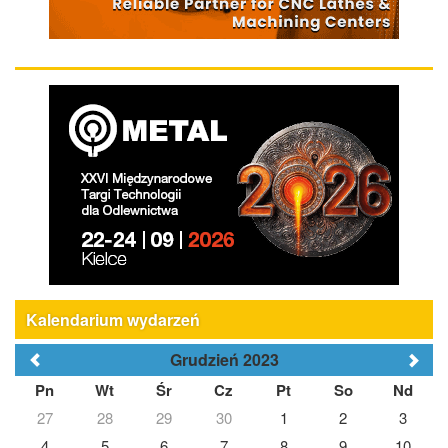
Kalendarium wydarzeń
Grudzień 2023
Pn
Wt
Śr
Cz
Pt
So
Nd
27
28
29
30
1
2
3
4
5
6
7
8
9
10