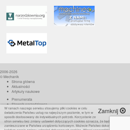
2006-2026
© Mechanik
Strona główna
Aktualności
Artykuły naukowe
Prenumerata
Słownik narzędziowca
W ramach naszego serwisu stosujemy pliki cookies w celu
Zamknij
O czasopiśmie
świadczenia Państwu usług na najwyższym poziomie, w tym w
Reklama
sposób dostosowany do indywidualnych potrzeb. Korzystanie ze
stron serwisu bez zmiany ustawień dotyczących cookies oznacza, że będą one
Kontakt
zamieszczane w Państwa urządzeniu końcowym. Możecie Państwo dokonać w
Realizacja:
TiO interactive
każdym czasie zmiany ustawień dotyczących cookies. Więcej szczegółów w naszej