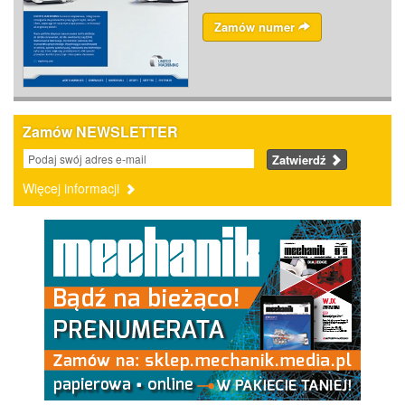
Zamów numer
Zamów NEWSLETTER
Zatwierdź
Więcej informacji