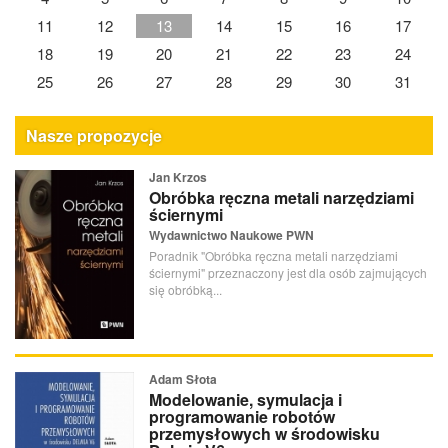
11
12
13
14
15
16
17
18
19
20
21
22
23
24
25
26
27
28
29
30
31
Nasze propozycje
Jan Krzos
Obróbka ręczna metali narzędziami
ściernymi
Wydawnictwo Naukowe PWN
Poradnik "Obróbka ręczna metali narzędziami
ściernymi" przeznaczony jest dla osób zajmujących
się obróbką...
Adam Słota
Modelowanie, symulacja i
programowanie robotów
przemysłowych w środowisku