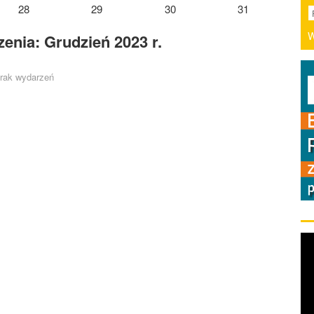
28
29
30
31
W
enia: Grudzień 2023 r.
rak wydarzeń