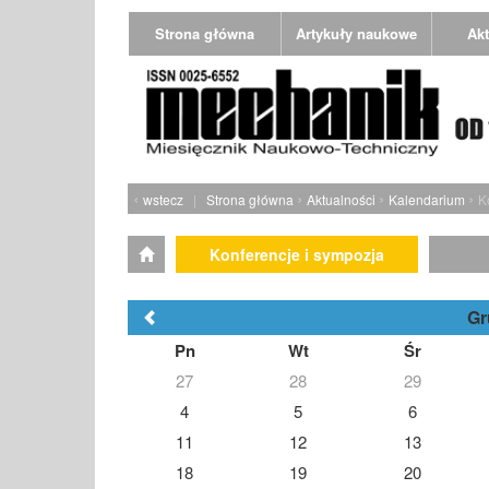
Strona główna
Artykuły naukowe
Akt
‹
›
›
›
wstecz
|
Strona główna
Aktualności
Kalendarium
K
Konferencje i sympozja
Gr
Pn
Wt
Śr
27
28
29
4
5
6
11
12
13
18
19
20