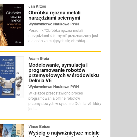
Jan Krzos
Obróbka ręczna metali
narzędziami ściernymi
Wydawnictwo Naukowe PWN
Poradnik "Obróbka ręczna metali
narzędziami ściernymi" przeznaczony jest
dla osób zajmujących się obróbką...
Adam Słota
Modelowanie, symulacja i
programowanie robotów
przemysłowych w środowisku
Delmia V6
Wydawnictwo Naukowe PWN
W książce przedstawiono proces
programowania offline robotów
przemysłowych w systemie Delmia v6, który
jest...
Vince Beiser
Wyścig o najważniejsze metale