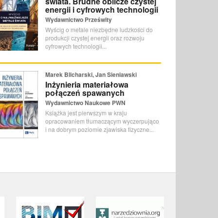
świata. Brudne oblicze czystej
energii i cyfrowych technologii
Wydawnictwo Prześwity
Wyścig o metale niezbędne ludzkości do
produkcji czystej energii oraz rozwoju
cyfrowych technologii...
Marek Blicharski, Jan Sieniawski
Inżynieria materiałowa
połączeń spawanych
Wydawnictwo Naukowe PWN
Książka jest pierwszym w kraju
opracowaniem tłumaczącym wyczerpująco
i na dobrym poziomie zjawiska fizyczne...