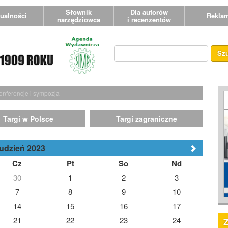
Słownik
Dla autorów
ualności
Rekla
narzędziowca
i recenzentów
Sz
onferencje i sympozja
Targi w Polsce
Targi zagraniczne
udzień 2023
Cz
Pt
So
Nd
30
1
2
3
7
8
9
10
14
15
16
17
21
22
23
24