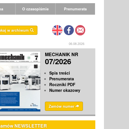
ma
O czasopiśmie
Prenumerata
ukaj w archiwum
06.08.2026
MECHANIK NR
07/2026
Spis treści
Prenumerata
Roczniki PDF
Numer okazowy
Zamów numer
Zamów NEWSLETTER